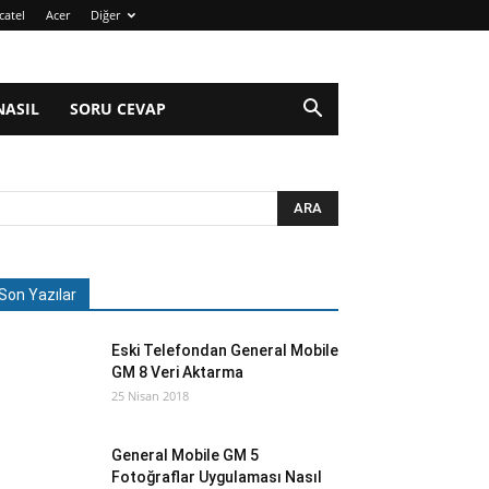
catel
Acer
Diğer
NASIL
SORU CEVAP
Son Yazılar
Eski Telefondan General Mobile
GM 8 Veri Aktarma
25 Nisan 2018
General Mobile GM 5
Fotoğraflar Uygulaması Nasıl