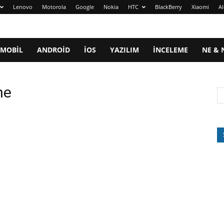
Lenovo
Motorola
Google
Nokia
HTC
BlackBerry
Xiaomi
Al
MOBIL
ANDROID
IOS
YAZILIM
İNCELEME
NE & 
me