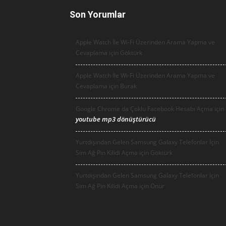
Son Yorumlar
Apple Watch İle Wi-Fi Üzerinden Arama Yapma ve
Cevaplama için
Göktürk
Apple Watch İle Wi-Fi Üzerinden Arama Yapma ve
Cevaplama için
Burak
Google Chrome da Çoklu Facebook Hesabı Açma için
youtube mp3 dönüştürücü
Yurtdışından Gelen Samsung Galaxy Telefonlar İçin
Sim Ağ Pin Kilidi Açma için
Göktürk
Yurtdışından Gelen Samsung Galaxy Telefonlar İçin
Sim Ağ Pin Kilidi Açma için
Onur