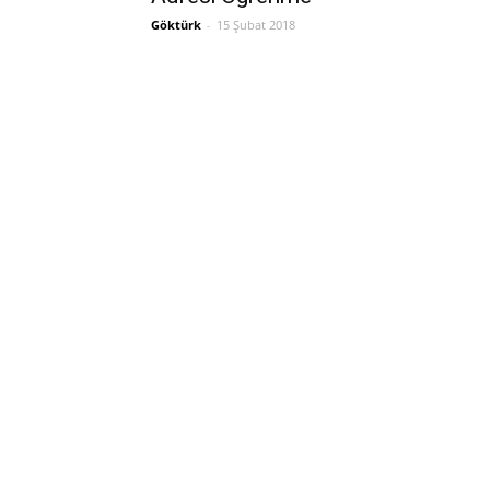
Göktürk
-
15 Şubat 2018