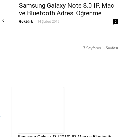
Samsung Galaxy Note 8.0 IP, Mac
ve Bluetooth Adresi Öğrenme
0
Göktürk
-
14 Şubat 2018
0
7 Sayfanın 1. Sayfası
c
Samsung Galaxy J7 (2016) IP, Mac ve Bluetooth