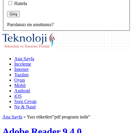
Hatırla
Parolanızı mı unuttunuz?
Ana Sayfa
İnceleme
İnternet
Yazılım
Oyun
Mobil
Android
iOS
Soru Cevap
Ne & Nasıl
Ana Sayfa
»
Yazı etiketleri"pdf programı indir"
Adobe Reader 9.4.0