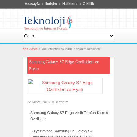
Anasayfa
İletişim
Hakkında
Gizlilik
Ana Sayfa
»
Yazı etiketleri"s7 edge donanım özellikleri"
Samsung Galaxy S7 Edge Özellikleri ve
Fiyatı
22 Şubat, 2016
//
0 Yorum
Samsung Galaxy S7 Edge Akıllı Telefon Kısaca
Özellikleri
Bu yazımızda Samsung’un Galaxy S7