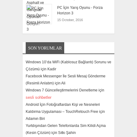
PC İçin Yarış Oyunu - Forza
Horizon 3
15 October, 2016
SON YORUMLAR
Windows 10’da WiFi (Kablosuz Bağlantı) Sorunu ve
Çözümü için
Kadir
Facebook Messenger İle Sesli Mesaj Gönderme
(Resimli Anlatım) için
Ali
Windows 7 Güncelleştirmelerini Denetleme için
sesli sohbetler
Android İçin Fotoğraflardan Kişi ve Nesneleri
Kaldırma Uygulaması – TouchRetouch Free için
Adamın Biri
Yurtdışından Gelen Telefonlarda Sim Kilidi Açma
(Kesin Çözüm) için
Sıtkı Şahin