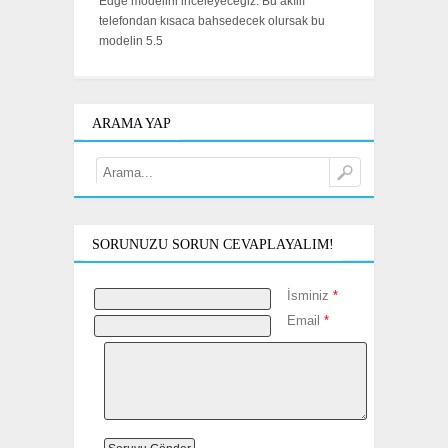
Edge modelini inceleyeceğiz. Bu akıllı
telefondan kısaca bahsedecek olursak bu
modelin 5.5
ARAMA YAP
SORUNUZU SORUN CEVAPLAYALIM!
İsminiz
*
Email
*