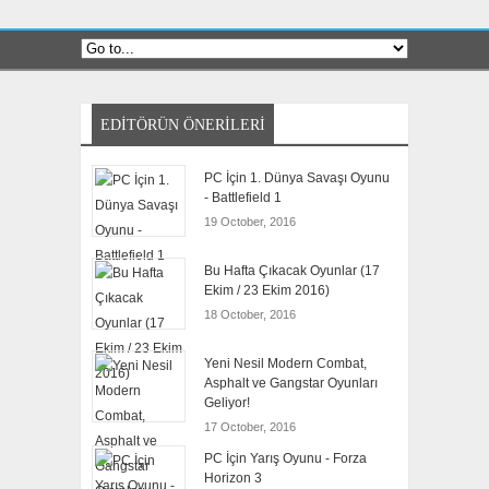
EDITÖRÜN ÖNERILERI
PC İçin 1. Dünya Savaşı Oyunu
- Battlefield 1
19 October, 2016
Bu Hafta Çıkacak Oyunlar (17
Ekim / 23 Ekim 2016)
18 October, 2016
Yeni Nesil Modern Combat,
Asphalt ve Gangstar Oyunları
Geliyor!
17 October, 2016
PC İçin Yarış Oyunu - Forza
Horizon 3