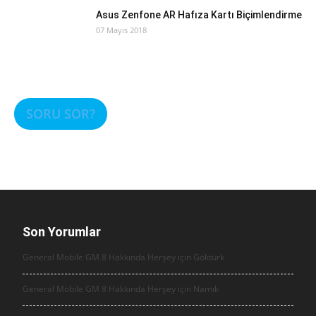
Asus Zenfone AR Hafıza Kartı Biçimlendirme
07 Mayıs 2018
SORU SOR?
Son Yorumlar
General Mobile GM 8 Hakkında Herşey için
Göktürk
General Mobile GM 8 Hakkında Herşey için
Namık