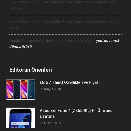
Apple Watch İle Wi-Fi Üzerinden Arama Yapma ve Cevaplama için
Göktürk
Apple Watch İle Wi-Fi Üzerinden Arama Yapma ve Cevaplama için
Burak
youtube mp3
Google Chrome da Çoklu Facebook Hesabı Açma için
dönüştürücü
Editörün Önerileri
LG G7 ThinQ Özellikleri ve Fiyatı
03 Mayıs 2018
Asus ZenFone 4 (ZE554KL) Pil Ömrünü
Uzatma
26 Nisan 2018