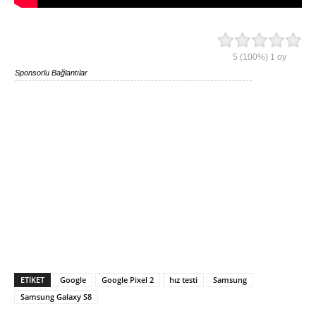
5
(100%)
1
oy
Sponsorlu Bağlantılar
ETIKET
Google
Google Pixel 2
hız testi
Samsung
Samsung Galaxy S8