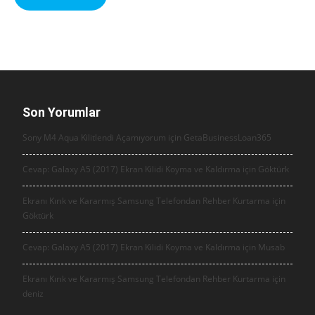
Son Yorumlar
Sony M4 Aqua Kilitlendi Açamıyorum için
GetaBusinessLoan365
Cevap: Galaxy A5 (2017) Ekran Kilidi Koyma ve Kaldırma için
Göktürk
Ekranı Kırık ve Kararmış Samsung Telefondan Rehber Kurtarma için
Göktürk
Cevap: Galaxy A5 (2017) Ekran Kilidi Koyma ve Kaldırma için
Musab
Ekranı Kırık ve Kararmış Samsung Telefondan Rehber Kurtarma için
deniz