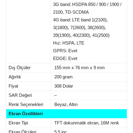
3G band: HSDPA 850 / 900 / 1900 /
2100, TD-SCDMA
4G band: LTE band 1(2100),
3(1800), 7(2600), 38(2600),
39(1900), 40(2300), 41(2500)
Hız: HSPA, LTE
GPRS: Evet
EDGE: Evet
Dış Ölçüler
155 mm x 76 mm x 9 mm
Ağırlık
200 gram
Fiyat
308 Dolar
SAR Değeri
–
Renk Seçenekleri
Beyaz, Altın
Ekran Özellikleri
Ekran Tipi
TFT dokunmatik ekran, 16M renk
Ekran Ölçüleri
5.5 inç