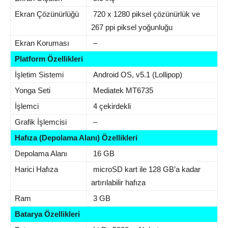
Ekran Çözünürlüğü
720 x 1280 piksel çözünürlük ve
267 ppi piksel yoğunluğu
Ekran Koruması
–
Platform Özellikleri
İşletim Sistemi
Android OS, v5.1 (Lollipop)
Yonga Seti
Mediatek MT6735
İşlemci
4 çekirdekli
Grafik İşlemcisi
–
Hafıza (Depolama Alanı) Özellikleri
Depolama Alanı
16 GB
Harici Hafıza
microSD kart ile 128 GB’a kadar
artırılabilir hafıza
Ram
3 GB
Batarya Özellikleri