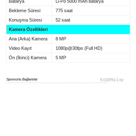
Batarya
Li-Po 5000 mAh batarya
Bekleme Süresi
775 saat
Konuşma Süresi
52 saat
Kamera Özellikleri
Ana (Arka) Kamera
8 MP
Video Kayıt
1080p@30fps (Full HD)
Ön (İkinci) Kamera
5 MP
Sponsorlu Bağlantılar
5
(100%)
1
oy