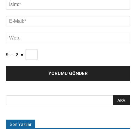
9
−
2
=
Son Yazılar