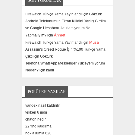
SON YORUMLAR
Firewatch Türkçe Yama Yayınlandı için
Göktürk
Android Telefonumun Ekran Kilidini Yanlış Girdim
ve Google Hesabımı Hatırlamıyorum Ne
Ahmet
Yapmalıyım? için
Musa
Firewatch Türkçe Yama Yayınlandı için
Assassin’s Creed Rogue İçin %100 Türkçe Yama
Çıktı için
Göktürk
Telefona WhatsApp Messenger Yükleyemiyorum
Neden? için
kadir
POPÜLER YAZILAR
yandex nasıl kaldırılır
tekken 6 indir
chaton nedir
22 find kaldırma
nokıa lumıa 620