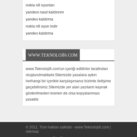
nokia n8 oyunları
yandexi nasıl kaldırırım
yandex kaldırma
nokia n8 oyun indir
yandex kaldırma
WWW.TEKNOLOJI6.COM
www.Teknoloji6.com'un içeriği editörler tarafından
oluşturulmaktadır.Sitemizde yasalara aykırı
herhangi bir içerikle karşılaşırsanız bizimle iletişime
geçebilirsiniz.Sitemizde yer alan yazıların kaynak
gösterilmeden kısmen de olsa kopyalanması
yasaktır.
© 2011. Tüm hakları saklıdır -
www.Teknoloji6.com
|
sitemap