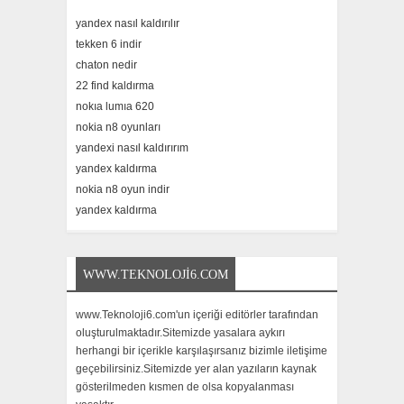
yandex nasıl kaldırılır
tekken 6 indir
chaton nedir
22 find kaldırma
nokıa lumıa 620
nokia n8 oyunları
yandexi nasıl kaldırırım
yandex kaldırma
nokia n8 oyun indir
yandex kaldırma
WWW.TEKNOLOJI6.COM
www.Teknoloji6.com'un içeriği editörler tarafından
oluşturulmaktadır.Sitemizde yasalara aykırı
herhangi bir içerikle karşılaşırsanız bizimle iletişime
geçebilirsiniz.Sitemizde yer alan yazıların kaynak
gösterilmeden kısmen de olsa kopyalanması