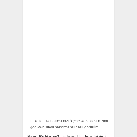
Etiketler: web sitesi hızı ölçme web sitesi hızımı
gör wwb sitesi performansı nasıl görürüm
Nasıl Buldular? :
internet hz lme, hizimi