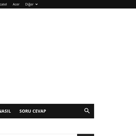
catel
Acer
Diğer
NASIL
SORU CEVAP