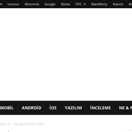
Lenovo
Motorola
Google
Nokia
HTC
BlackBerry
Xiaomi
Al
MOBIL
ANDROID
IOS
YAZILIM
İNCELEME
NE & 
ote 8 – Hangisi Daha Hızlı