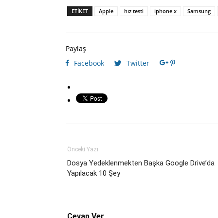
ETIKET
Apple
hız testi
iphone x
Samsung
Paylaş
Facebook
Twitter
Önceki Yazı
Dosya Yedeklenmekten Başka Google Drive’da
Yapılacak 10 Şey
Cevap Ver