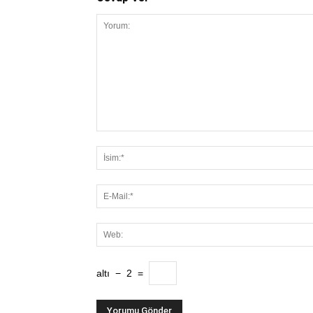
altı
−
2
=