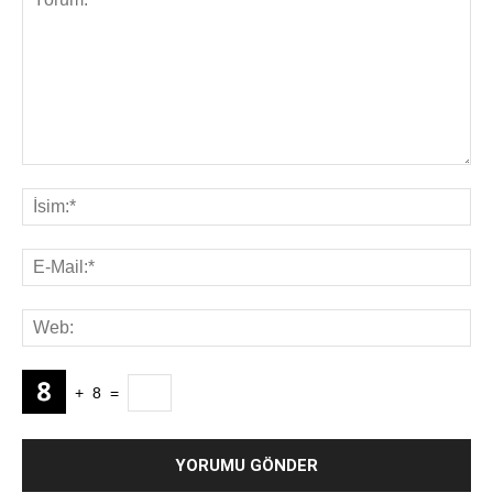
+
8
=