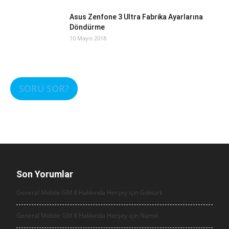
Asus Zenfone 3 Ultra Fabrika Ayarlarına
Döndürme
10 Mayıs 2018
SORU SOR?
Son Yorumlar
General Mobile GM 8 Hakkında Herşey için
Göktürk
General Mobile GM 8 Hakkında Herşey için
Namık