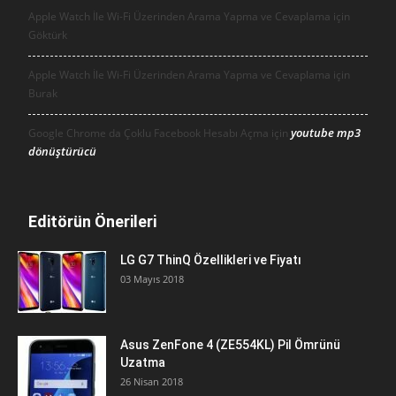
Apple Watch İle Wi-Fi Üzerinden Arama Yapma ve Cevaplama için
Göktürk
Apple Watch İle Wi-Fi Üzerinden Arama Yapma ve Cevaplama için
Burak
youtube mp3
Google Chrome da Çoklu Facebook Hesabı Açma için
dönüştürücü
Editörün Önerileri
LG G7 ThinQ Özellikleri ve Fiyatı
03 Mayıs 2018
Asus ZenFone 4 (ZE554KL) Pil Ömrünü
Uzatma
26 Nisan 2018