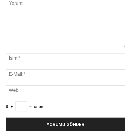
9
+
=
onbir