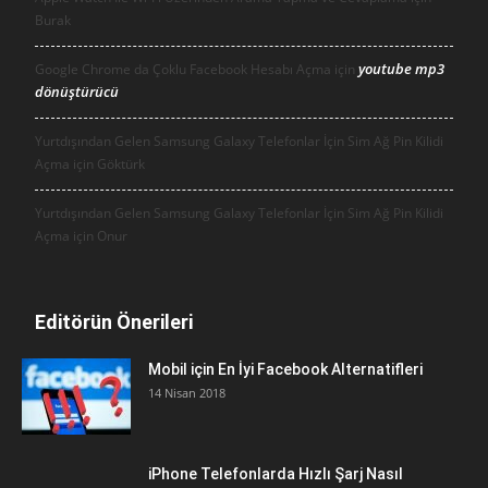
Burak
youtube mp3
Google Chrome da Çoklu Facebook Hesabı Açma için
dönüştürücü
Yurtdışından Gelen Samsung Galaxy Telefonlar İçin Sim Ağ Pin Kilidi
Açma için
Göktürk
Yurtdışından Gelen Samsung Galaxy Telefonlar İçin Sim Ağ Pin Kilidi
Açma için
Onur
Editörün Önerileri
Mobil için En İyi Facebook Alternatifleri
14 Nisan 2018
iPhone Telefonlarda Hızlı Şarj Nasıl