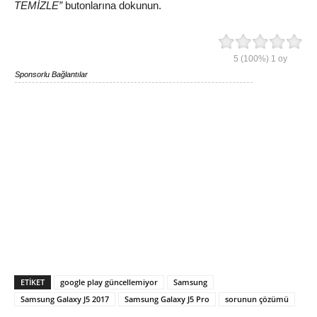
TEMİZLE”
butonlarına dokunun.
5
(100%)
1
oy
Sponsorlu Bağlantılar
ETIKET
google play güncellemiyor
Samsung
Samsung Galaxy J5 2017
Samsung Galaxy J5 Pro
sorunun çözümü