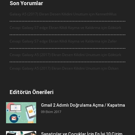
Son Yorumlar
Galaxy A5 (2017) Ekran Desen Kilidini Unuttum için
KennethMus
Cevap: Galaxy S7 edge Ekran Kilidi Koyma ve Kaldırma için
Göktürk
Cevap: Galaxy S7 edge Ekran Kilidi Koyma ve Kaldırma için
Zafer
Cevap: Galaxy A5 (2017) Ekran Desen Kilidini Unuttum için
Göktürk
Cevap: Galaxy A5 (2017) Ekran Desen Kilidini Unuttum için
Özkan
Editörün Önerileri
Gmail 2 Adımlı Doğrulama Açma / Kapatma
09 Ekim 2017
Sanatçılar ve Çocuklar İçin En İyi 10 Çizim