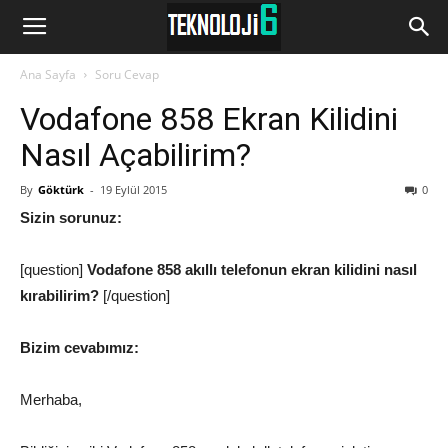
www.Teknoloji6.com
Ana Sayfa
Soru Cevap
Vodafone 858 Ekran Kilidini
Nasıl Açabilirim?
By
Göktürk
-
19 Eylül 2015
0
Sizin sorunuz:
[question]
Vodafone 858 akıllı telefonun ekran kilidini nasıl
kırabilirim?
[/question]
Bizim cevabımız:
Merhaba,