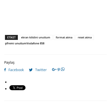
ETIKET
ekran kilidini unuttum
format atma
reset atma
şifremi unuttum
Vodafone 858
Paylaş
Facebook
Twitter