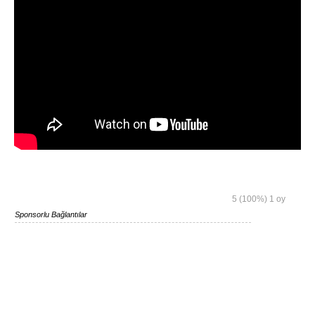
5
(100%)
1
oy
Sponsorlu Bağlantılar