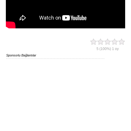
5
(100%)
1
oy
Sponsorlu Bağlantılar