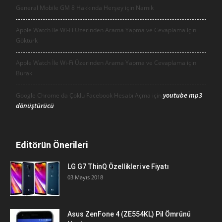
General Mobile GM 8 Hakkında Herşey için
Namık
Apple Watch İle Wi-Fi Üzerinden Arama Yapma ve Cevaplama için
Göktürk
Apple Watch İle Wi-Fi Üzerinden Arama Yapma ve Cevaplama için
Burak
youtube mp3
Google Chrome da Çoklu Facebook Hesabı Açma için
dönüştürücü
Editörün Önerileri
LG G7 ThinQ Özellikleri ve Fiyatı
03 Mayıs 2018
Asus ZenFone 4 (ZE554KL) Pil Ömrünü