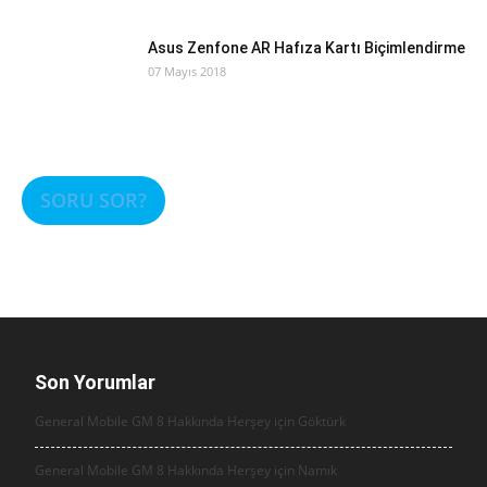
Asus Zenfone AR Hafıza Kartı Biçimlendirme
07 Mayıs 2018
SORU SOR?
Son Yorumlar
General Mobile GM 8 Hakkında Herşey için
Göktürk
General Mobile GM 8 Hakkında Herşey için
Namık