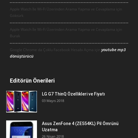
Apple Watch İle Wi-Fi Üzerinden Arama Yapma ve Cevaplama için
Göktürk
Apple Watch İle Wi-Fi Üzerinden Arama Yapma ve Cevaplama için
Burak
youtube mp3
Google Chrome da Çoklu Facebook Hesabı Açma için
dönüştürücü
Editörün Önerileri
LG G7 ThinQ Özellikleri ve Fiyatı
03 Mayıs 2018
Asus ZenFone 4 (ZE554KL) Pil Ömrünü
Uzatma
26 Nisan 2018