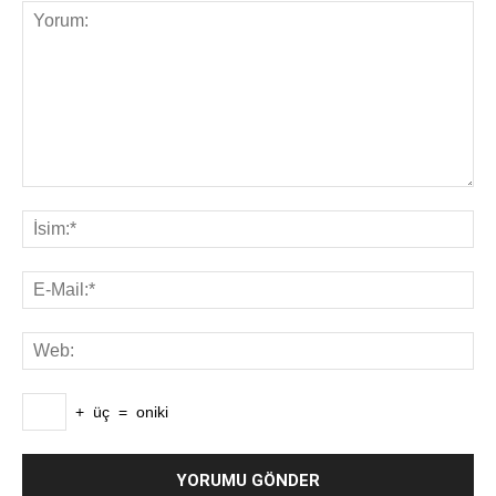
+
üç
=
oniki