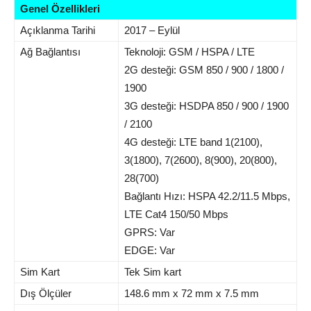
Genel Özellikleri
Açıklanma Tarihi
2017 – Eylül
Ağ Bağlantısı
Teknoloji: GSM / HSPA / LTE
2G desteği: GSM 850 / 900 / 1800 /
1900
3G desteği: HSDPA 850 / 900 / 1900
/ 2100
4G desteği: LTE band 1(2100),
3(1800), 7(2600), 8(900), 20(800),
28(700)
Bağlantı Hızı: HSPA 42.2/11.5 Mbps,
LTE Cat4 150/50 Mbps
GPRS: Var
EDGE: Var
Sim Kart
Tek Sim kart
Dış Ölçüler
148.6 mm x 72 mm x 7.5 mm