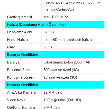
Cortex-A53 + 4 çekirdekli 1.65 GHz
hızında Cortex-A53
Grafik İşlemcisi
Mali-T880 MP2
Hafıza (Depolama Alanı) Özellikleri
Depolama Alanı
32 GB
Harici Hafıza
microSD kart artırılabilir hafıza
RAM
3 GB
Batarya Özellikleri
Batarya
Çıkarılamaz Li-Ion 2850 mAh
Bekleme Süresi
500 saat ve üzeri (3G)
Konuşma Süresi
18 saat ve üzeri (3G)
Kamera Özellikleri
Ana/Arka Kamera
12 MP, f/2.0
Video Kayıt
1080p@30fps (Full HD)
Ön/İkinci Kamera
8 MP, f/2.0