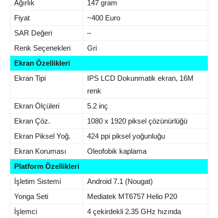
Ağırlık
147 gram
Fiyat
~400 Euro
SAR Değeri
–
Renk Seçenekleri
Gri
Ekran Özellikleri
Ekran Tipi
IPS LCD Dokunmatik ekran, 16M
renk
Ekran Ölçüleri
5.2 inç
Ekran Çöz.
1080 x 1920 piksel çözünürlüğü
Ekran Piksel Yoğ.
424 ppi piksel yoğunluğu
Ekran Koruması
Oleofobik kaplama
Platform Özellikleri
İşletim Sistemi
Android 7.1 (Nougat)
Yonga Seti
Mediatek MT6757 Helio P20
İşlemci
4 çekirdekli 2.35 GHz hızında