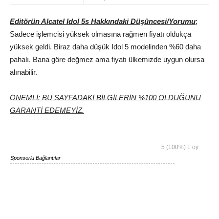
Editörün Alcatel Idol 5s Hakkındaki Düşüncesi/Yorumu
;
Sadece işlemcisi yüksek olmasına rağmen fiyatı oldukça
yüksek geldi. Biraz daha düşük Idol 5 modelinden %60 daha
pahalı. Bana göre değmez ama fiyatı ülkemizde uygun olursa
alınabilir.
ÖNEMLİ: BU SAYFADAKİ BİLGİLERİN %100 OLDUĞUNU
GARANTİ EDEMEYİZ.
5
(100%)
1
oy
Sponsorlu Bağlantılar