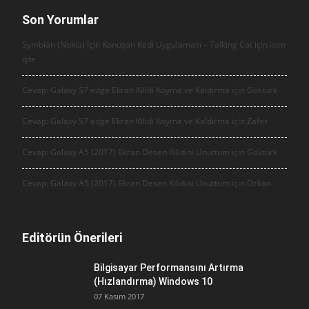
Son Yorumlar
Symbian (Nokia) İçin Konuşan Kedi Uygulaması – Talking Cat için
isim
işte
Cevap: Galaxy S7 edge Ekran Kilidi Koyma ve Kaldırma için
Göktürk
Cevap: Galaxy S7 edge Ekran Kilidi Koyma ve Kaldırma için
Zafer
Cevap: Galaxy A5 (2017) Ekran Desen Kilidini Unuttum için
Göktürk
Cevap: Galaxy A5 (2017) Ekran Desen Kilidini Unuttum için
Özkan
Editörün Önerileri
Bilgisayar Performansını Artırma
(Hızlandırma) Windows 10
07 Kasım 2017