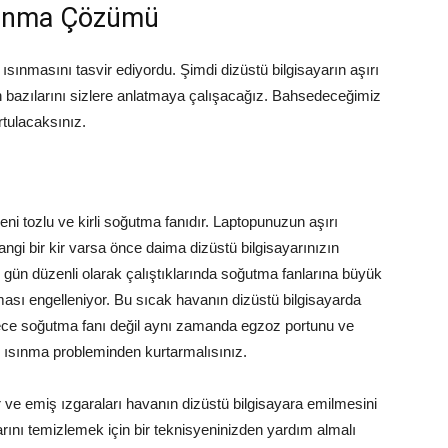
Isınma Çözümü
rı ısınmasını tasvir ediyordu. Şimdi dizüstü bilgisayarın aşırı
n bazılarını sizlere anlatmaya çalışacağız. Bahsedeceğimiz
tulacaksınız.
eni tozlu ve kirli soğutma fanıdır. Laptopunuzun aşırı
gi bir kir varsa önce daima dizüstü bilgisayarınızın
n gün düzenli olarak çalıştıklarında soğutma fanlarına büyük
ması engelleniyor. Bu sıcak havanın dizüstü bilgisayarda
ece soğutma fanı değil aynı zamanda egzoz portunu ve
rı ısınma probleminden kurtarmalısınız.
r ve emiş ızgaraları havanın dizüstü bilgisayara emilmesini
arını temizlemek için bir teknisyeninizden yardım almalı