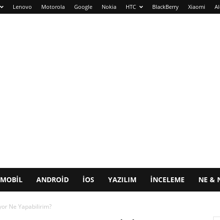
Lenovo
Motorola
Google
Nokia
HTC
BlackBerry
Xiaomi
Al
MOBIL
ANDROID
IOS
YAZILIM
İNCELEME
NE & 
yor Ne Yapabilirim?