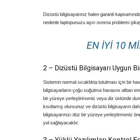
Dizüstü bilgisayarınız halen garanti kapsamında
nedenle laptopunuzu aşırı ısınma problemi şikaye
EN İYI 10 M
2 – Dizüstü Bilgisayarı Uygun B
Sistemin normal sıcaklıkta tutulması için bir ha
bilgisayarların çoğu soğutma havasını alttan emi
bir yüzeye yerleştirirseniz veya diz üstünde du
kısıtlamış olursunuz ve dizüstü bilgisayarın dah
bilgisayarınızı düz bir yüzeye yerleştirmeniz öne
yol sağlayacaktır.
3 – Yüklü Yazılımları Kontrol E