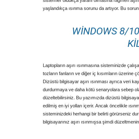
sistemler oldukça yararlı olmasına rağmen aşır
yaşlandıkça ısınma sorunu da artıyor. Bu sorunu
WINDOWS 8/10
KI
Laptopların aşırı ısınmasına sisteminizde çalış
tozların fanların ve diğer iç kısımların üzerine ç
Dizüstü bilgisayar aşırı ısınması ayrıca veri 
durdurmaya ve daha kötü senaryolara sebep olab
düzeltebilirsiniz. Bu yazımızda dizüstü bilgisay
edilmiş en iyi yolları içerir. Ancak öncelikle ısı
sisteminizdeki herhangi bir belirti görürseniz d
bilgisayarınız aşırı ısınmışsa şimdi düzeltmen