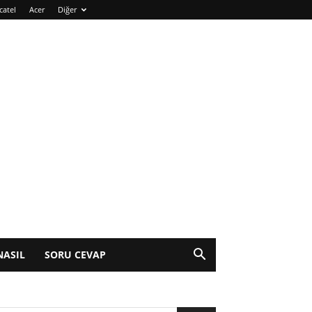
catel
Acer
Diğer
NASIL
SORU CEVAP