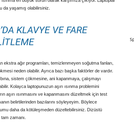
ı ısınma en büyük sorun olarak karşımıza çıkıyor. Laptoplar
 da yaşamış olabilirsiniz.
’DA KLAVYE VE FARE
LITLEME
Sp
an ekstra ağır programları, temizlenmeyen soğutma fanları,
ökmesi neden olabilir. Ayrıca bazı başka faktörler de vardır.
kaybına, sistem çökmesine, ani kapanmaya, çalışmayı
ilir. Kolayca laptopunuzun aşırı ısınma problemini
arın aşırı ısınmasını ve kapanmasını düzeltmek için test
nmanın belirtilerinden bazılarını söyleyeyim. Böylece
urumu daha da kötüleşmeden düzeltebilirsiniz. Dizüstü
in tam zamanı.