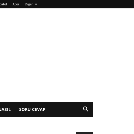
catel
Acer
Diğer
NASIL
SORU CEVAP