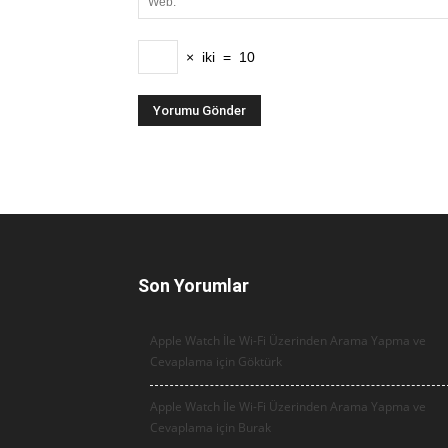
×
iki
=
10
Son Yorumlar
Apple Watch İle Wi-Fi Üzerinden Arama Yapma ve
Cevaplama için
Göktürk
Apple Watch İle Wi-Fi Üzerinden Arama Yapma ve
Cevaplama için
Burak