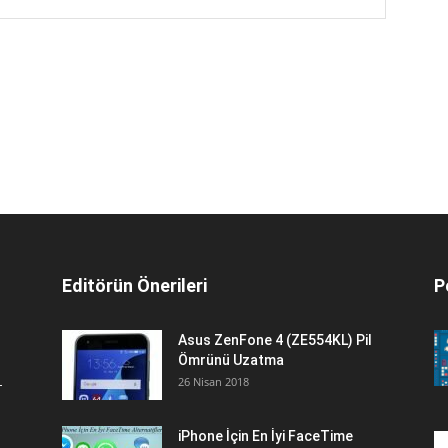
Editörün Önerileri
P
Asus ZenFone 4 (ZE554KL) Pil
Ömrünü Uzatma
26 Nisan 2018
iPhone İçin En İyi FaceTime