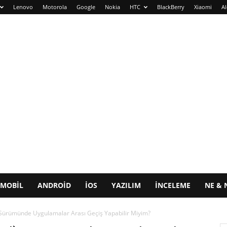
Lenovo
Motorola
Google
Nokia
HTC
BlackBerry
Xiaomi
Al
MOBIL
ANDROID
IOS
YAZILIM
İNCELEME
NE & 
 Sürümünde Uygulamalar Arası Geçiş Yapabilir Miyim?