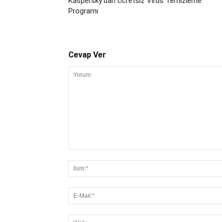
Kaspersky’dan Ücretsiz Virüs Temizleme
Programı
Cevap Ver