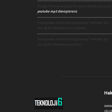
Google Chrome da Çoklu Facebook Hesabı Açma için
youtube mp3 dönüştürücü
Yurtdışından Gelen Samsung Galaxy Telefonlar İçin
Sim Ağ Pin Kilidi Açma için
Göktürk
Yurtdışından Gelen Samsung Galaxy Telefonlar İçin
Sim Ağ Pin Kilidi Açma için
Onur
Hak
www.
oluş