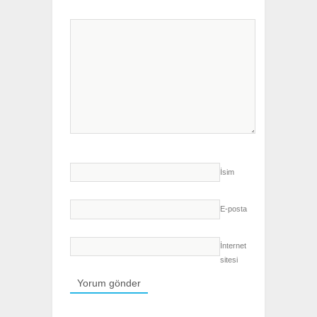
İsim
E-posta
İnternet
sitesi