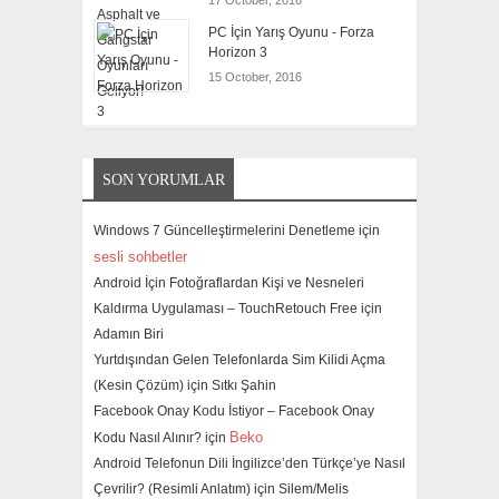
17 October, 2016
PC İçin Yarış Oyunu - Forza
Horizon 3
15 October, 2016
SON YORUMLAR
Windows 7 Güncelleştirmelerini Denetleme için
sesli sohbetler
Android İçin Fotoğraflardan Kişi ve Nesneleri
Kaldırma Uygulaması – TouchRetouch Free için
Adamın Biri
Yurtdışından Gelen Telefonlarda Sim Kilidi Açma
(Kesin Çözüm) için
Sıtkı Şahin
Facebook Onay Kodu İstiyor – Facebook Onay
Beko
Kodu Nasıl Alınır? için
Android Telefonun Dili İngilizce’den Türkçe’ye Nasıl
Çevrilir? (Resimli Anlatım) için
Silem/Melis