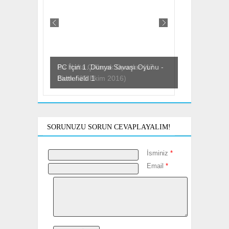
PC İçin 1. Dünya Savaşı Oyunu -
Bu Hafta Çıkacak Oyunlar (17
Battlefield 1
Ekim / 23 Ekim 2016)
SORUNUZU SORUN CEVAPLAYALIM!
İsminiz
*
Email
*