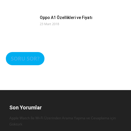
Oppo A1 Özellikleri ve Fiyatı
23 Mart 2018
SORU SOR?
Son Yorumlar
Apple Watch İle Wi-Fi Üzerinden Arama Yapma ve Cevaplama için
Göktürk