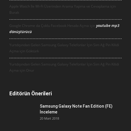
Apple Watch İle Wi-Fi Üzerinden Arama Yapma ve Cevaplama için
Burak
youtube mp3
Google Chrome da Çoklu Facebook Hesabı Açma için
dönüştürücü
Yurtdışından Gelen Samsung Galaxy Telefonlar İçin Sim Ağ Pin Kilidi
Açma için
Göktürk
Yurtdışından Gelen Samsung Galaxy Telefonlar İçin Sim Ağ Pin Kilidi
Açma için
Onur
Editörün Önerileri
Samsung Galaxy Note Fan Edition (FE)
İnceleme
20 Mart 2018