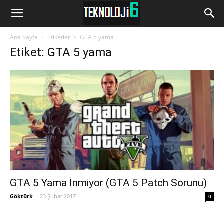
www.Teknoloji6.com
Ana Sayfa
Etiketler
GTA 5 yama
Etiket: GTA 5 yama
GTA 5 Yama İnmiyor (GTA 5 Patch Sorunu)
Göktürk
-
23 Şubat 2017
0