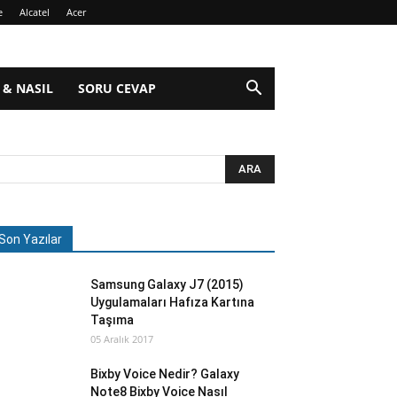
e
Alcatel
Acer
 & NASIL
SORU CEVAP
Son Yazılar
Samsung Galaxy J7 (2015)
Uygulamaları Hafıza Kartına
Taşıma
05 Aralık 2017
Bixby Voice Nedir? Galaxy
Note8 Bixby Voice Nasıl