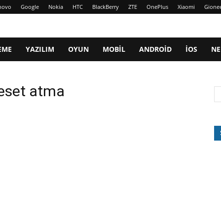
novo
Google
Nokia
HTC
BlackBerry
ZTE
OnePlus
Xiaomi
Gione
EME
YAZILIM
OYUN
MOBIL
ANDROID
IOS
NE
reset atma