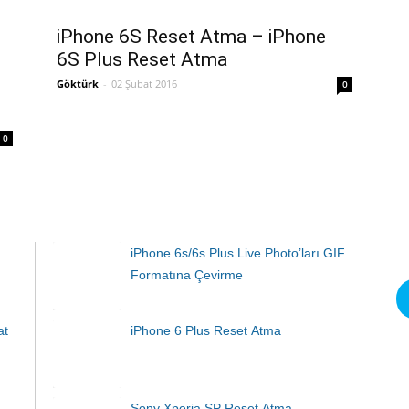
iPhone 6S Reset Atma – iPhone
6S Plus Reset Atma
Göktürk
-
02 Şubat 2016
0
0
iPhone 6s/6s Plus Live Photo’ları GIF
Formatına Çevirme
at
iPhone 6 Plus Reset Atma
Sony Xperia SP Reset Atma