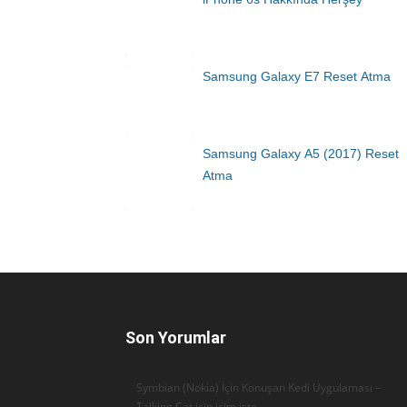
Samsung Galaxy E7 Reset Atma
Samsung Galaxy A5 (2017) Reset
Atma
Son Yorumlar
Symbian (Nokia) İçin Konuşan Kedi Uygulaması –
Talking Cat için
isim işte