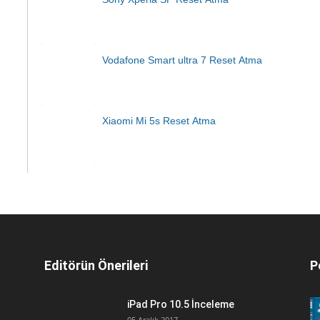
Vodafone Smart ultra 7 Reset Atma
Xiaomi Mi 5s Reset Atma
Editörün Önerileri
P
iPad Pro 10.5 İnceleme
05 Aralık 2017