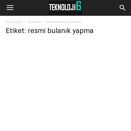
www.Teknoloji6.com
Ana Sayfa
Etiketler
Resmi bulanık yapma
Etiket: resmi bulanık yapma