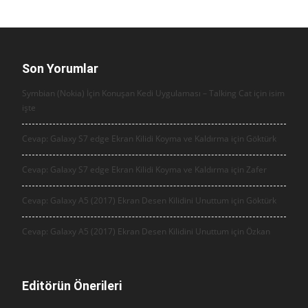
Son Yorumlar
Symbian (Nokia) İçin Konuşan Kedi Uygulaması – Talking Cat için
isim
işte
Cevap: Galaxy S7 edge Ekran Kilidi Koyma ve Kaldırma için
Göktürk
Cevap: Galaxy S7 edge Ekran Kilidi Koyma ve Kaldırma için
Zafer
Cevap: Galaxy A5 (2017) Ekran Desen Kilidini Unuttum için
Göktürk
Cevap: Galaxy A5 (2017) Ekran Desen Kilidini Unuttum için
Özkan
Editörün Önerileri