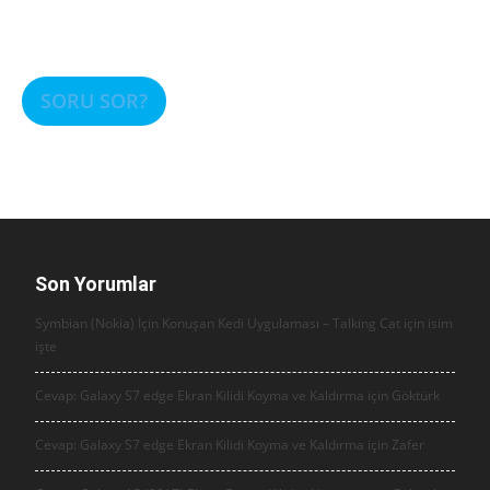
SORU SOR?
Son Yorumlar
Symbian (Nokia) İçin Konuşan Kedi Uygulaması – Talking Cat için
isim
işte
Cevap: Galaxy S7 edge Ekran Kilidi Koyma ve Kaldırma için
Göktürk
Cevap: Galaxy S7 edge Ekran Kilidi Koyma ve Kaldırma için
Zafer