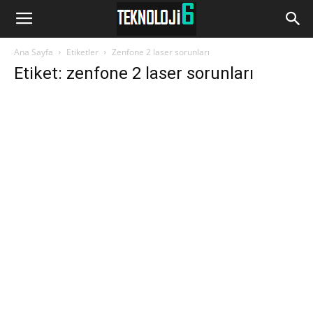
www.Teknoloji6.com
Ana Sayfa
Etiketler
Zenfone 2 laser sorunları
Etiket: zenfone 2 laser sorunları