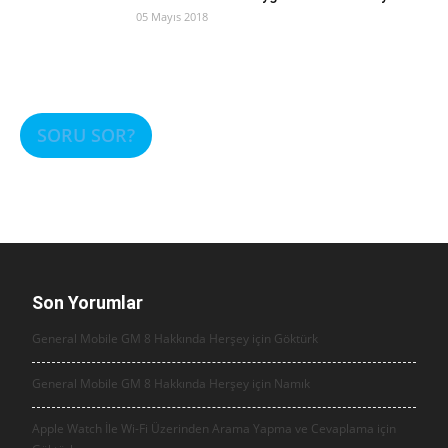
05 Mayıs 2018
SORU SOR?
Son Yorumlar
General Mobile GM 8 Hakkında Herşey için
Göktürk
General Mobile GM 8 Hakkında Herşey için
Namık
Apple Watch İle Wi-Fi Üzerinden Arama Yapma ve Cevaplama için