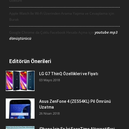
Göktürk
Apple Watch İle Wi-Fi Üzerinden Arama Yapma ve Cevaplama için
Burak
youtube mp3
Google Chrome da Çoklu Facebook Hesabı Açma için
dönüştürücü
Editörün Önerileri
LG G7 ThinQ Özellikleri ve Fiyatı
03 Mayıs 2018
Asus ZenFone 4 (ZE554KL) Pil Ömrünü
Uzatma
26 Nisan 2018