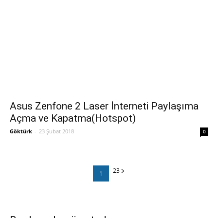
Asus Zenfone 2 Laser İnterneti Paylaşıma
Açma ve Kapatma(Hotspot)
Göktürk
-
23 Şubat 2018
0
23
1