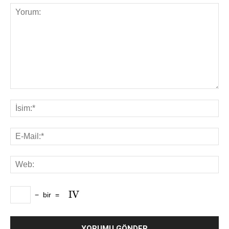
−
bir
=