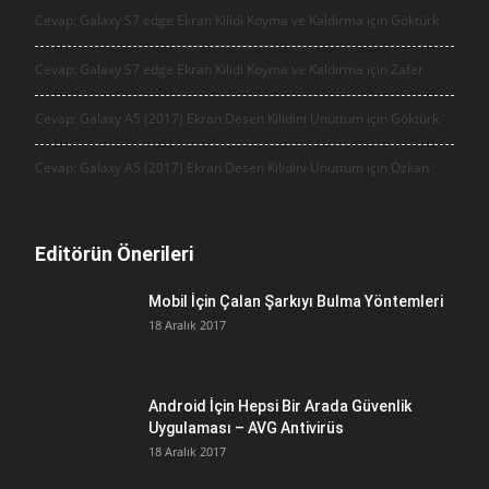
Cevap: Galaxy S7 edge Ekran Kilidi Koyma ve Kaldırma için
Göktürk
Cevap: Galaxy S7 edge Ekran Kilidi Koyma ve Kaldırma için
Zafer
Cevap: Galaxy A5 (2017) Ekran Desen Kilidini Unuttum için
Göktürk
Cevap: Galaxy A5 (2017) Ekran Desen Kilidini Unuttum için
Özkan
Editörün Önerileri
Mobil İçin Çalan Şarkıyı Bulma Yöntemleri
18 Aralık 2017
Android İçin Hepsi Bir Arada Güvenlik
Uygulaması – AVG Antivirüs
18 Aralık 2017