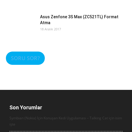
Asus Zenfone 3S Max (ZC521TL) Format
Atma
18 Aralık 2017
SORU SOR?
Son Yorumlar
Symbian (Nokia) İçin Konuşan Kedi Uygulaması – Talking Cat için
isim
işte