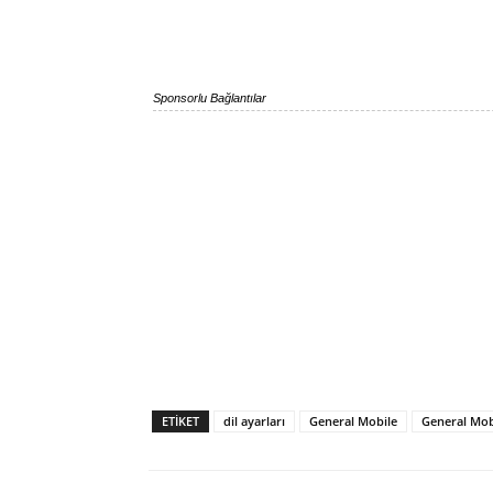
Sponsorlu Bağlantılar
ETIKET
dil ayarları
General Mobile
General Mob