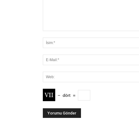
−
dört
=