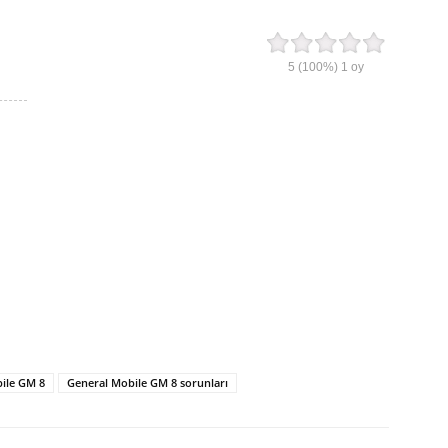
5
(100%)
1
oy
ile GM 8
General Mobile GM 8 sorunları