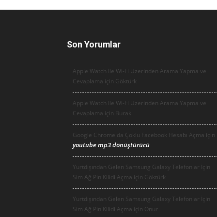
Son Yorumlar
Apple Watch İle Wi-Fi Üzerinden Arama Yapma ve
Cevaplama için
Göktürk
Apple Watch İle Wi-Fi Üzerinden Arama Yapma ve
Cevaplama için
Burak
Google Chrome da Çoklu Facebook Hesabı Açma için
youtube mp3 dönüştürücü
Yurtdışından Gelen Samsung Galaxy Telefonlar İçin
Sim Ağ Pin Kilidi Açma için
Göktürk
Yurtdışından Gelen Samsung Galaxy Telefonlar İçin
Sim Ağ Pin Kilidi Açma için
Onur