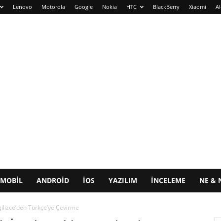
Lenovo
Motorola
Google
Nokia
HTC
BlackBerry
Xiaomi
Al
MOBIL
ANDROID
IOS
YAZILIM
İNCELEME
NE & 
gilizce’den Türkçe’ye Çevirme