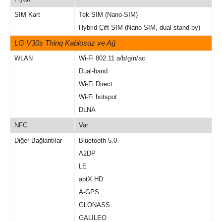
SIM Kart
Tek SIM (Nano-SIM)
Hybrid Çift SIM (Nano-SIM, dual stand-by)
LG V30s Thinq Kablosuz ve Ağ
WLAN
Wi-Fi 802.11 a/b/g/n/ac
Dual-band
Wi-Fi Direct
Wi-Fi hotspot
DLNA
NFC
Var
Diğer Bağlantılar
Bluetooth 5.0
A2DP
LE
aptX HD
A-GPS
GLONASS
GALILEO