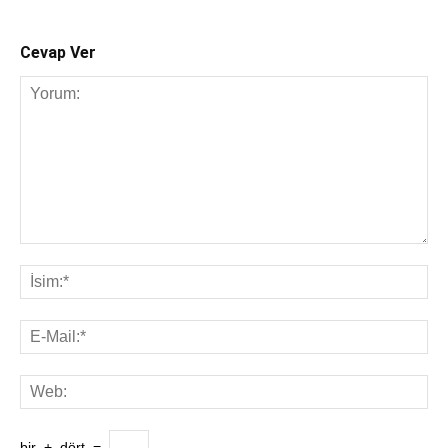
Cevap Ver
bir
+
dört
=