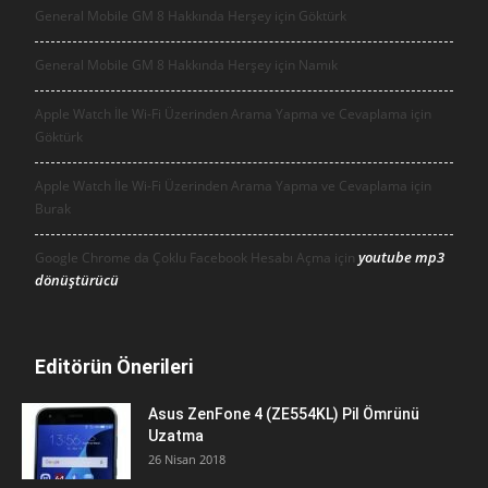
General Mobile GM 8 Hakkında Herşey için
Göktürk
General Mobile GM 8 Hakkında Herşey için
Namık
Apple Watch İle Wi-Fi Üzerinden Arama Yapma ve Cevaplama için
Göktürk
Apple Watch İle Wi-Fi Üzerinden Arama Yapma ve Cevaplama için
Burak
youtube mp3
Google Chrome da Çoklu Facebook Hesabı Açma için
dönüştürücü
Editörün Önerileri
Asus ZenFone 4 (ZE554KL) Pil Ömrünü
Uzatma
26 Nisan 2018