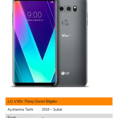
LG V30s Thinq Genel Bilgiler
Açıklanma Tarihi
2018 – Şubat
Fiyatı
–