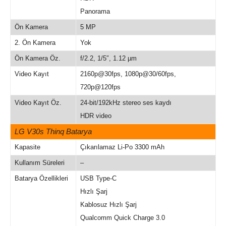
Panorama
Ön Kamera
5 MP
2. Ön Kamera
Yok
Ön Kamera Öz.
f/2.2, 1/5″, 1.12 µm
Video Kayıt
2160p@30fps, 1080p@30/60fps,
720p@120fps
Video Kayıt Öz.
24-bit/192kHz stereo ses kaydı
HDR video
LG V30s Thinq Batarya
Kapasite
Çıkarılamaz Li-Po 3300 mAh
Kullanım Süreleri
–
Batarya Özellikleri
USB Type-C
Hızlı Şarj
Kablosuz Hızlı Şarj
Qualcomm Quick Charge 3.0