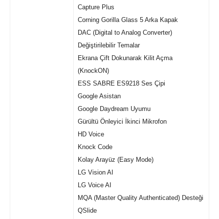
Capture Plus
Corning Gorilla Glass 5 Arka Kapak
DAC (Digital to Analog Converter)
Değiştirilebilir Temalar
Ekrana Çift Dokunarak Kilit Açma
(KnockON)
ESS SABRE ES9218 Ses Çipi
Google Asistan
Google Daydream Uyumu
Gürültü Önleyici İkinci Mikrofon
HD Voice
Knock Code
Kolay Arayüz (Easy Mode)
LG Vision AI
LG Voice AI
MQA (Master Quality Authenticated) Desteği
QSlide