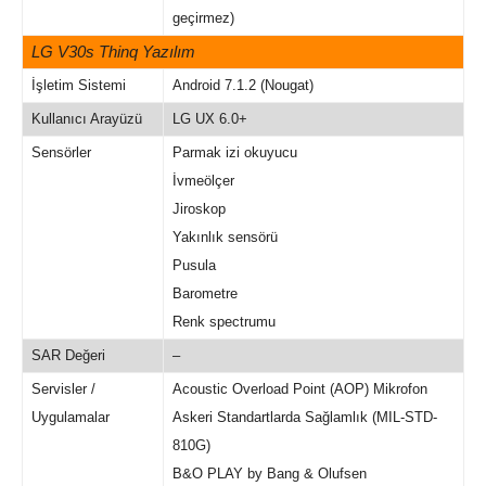
geçirmez)
LG V30s Thinq Yazılım
İşletim Sistemi
Android 7.1.2 (Nougat)
Kullanıcı Arayüzü
LG UX 6.0+
Sensörler
Parmak izi okuyucu
İvmeölçer
Jiroskop
Yakınlık sensörü
Pusula
Barometre
Renk spectrumu
SAR Değeri
–
Servisler /
Acoustic Overload Point (AOP) Mikrofon
Uygulamalar
Askeri Standartlarda Sağlamlık (MIL-STD-
810G)
B&O PLAY by Bang & Olufsen