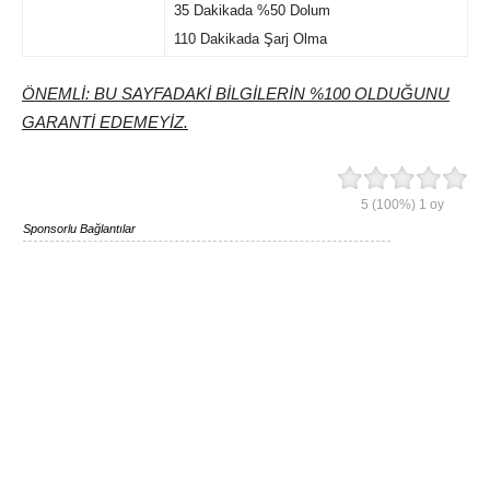
35 Dakikada %50 Dolum
110 Dakikada Şarj Olma
ÖNEMLİ: BU SAYFADAKİ BİLGİLERİN %100 OLDUĞUNU
GARANTİ EDEMEYİZ.
5
(100%)
1
oy
Sponsorlu Bağlantılar