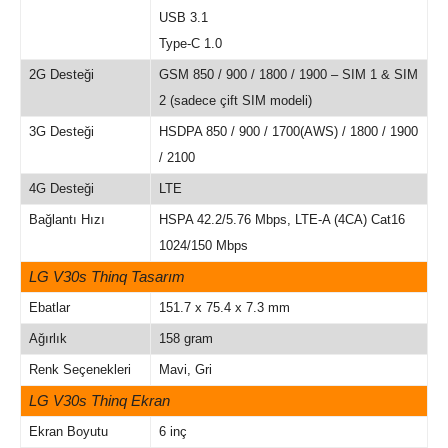
USB 3.1
Type-C 1.0
2G Desteği
GSM 850 / 900 / 1800 / 1900 – SIM 1 & SIM
2 (sadece çift SIM modeli)
3G Desteği
HSDPA 850 / 900 / 1700(AWS) / 1800 / 1900
/ 2100
4G Desteği
LTE
Bağlantı Hızı
HSPA 42.2/5.76 Mbps, LTE-A (4CA) Cat16
1024/150 Mbps
LG V30s Thinq Tasarım
Ebatlar
151.7 x 75.4 x 7.3 mm
Ağırlık
158 gram
Renk Seçenekleri
Mavi, Gri
LG V30s Thinq Ekran
Ekran Boyutu
6 inç