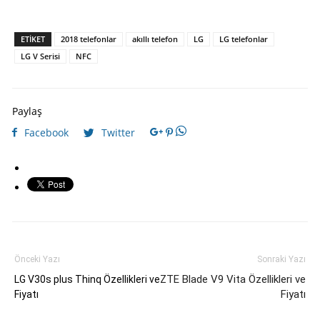
ETIKET
2018 telefonlar
akıllı telefon
LG
LG telefonlar
LG V Serisi
NFC
Paylaş
Facebook
Twitter
Önceki Yazı
Sonraki Yazı
ZTE Blade V9 Vita Özellikleri ve
LG V30s plus Thinq Özellikleri ve
Fiyatı
Fiyatı