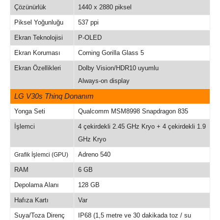
Çözünürlük
1440 x 2880 piksel
Piksel Yoğunluğu
537 ppi
Ekran Teknolojisi
P-OLED
Ekran Koruması
Corning Gorilla Glass 5
Ekran Özellikleri
Dolby Vision/HDR10 uyumlu
Always-on display
LG V30s Thinq Donanım
Yonga Seti
Qualcomm MSM8998 Snapdragon 835
İşlemci
4 çekirdekli 2.45 GHz Kryo + 4 çekirdekli 1.9
GHz Kryo
Adreno 540
Grafik İşlemci (GPU)
RAM
6 GB
Depolama Alanı
128 GB
Hafıza Kartı
Var
Suya/Toza Direnç
IP68 (1,5 metre ve 30 dakikada toz / su