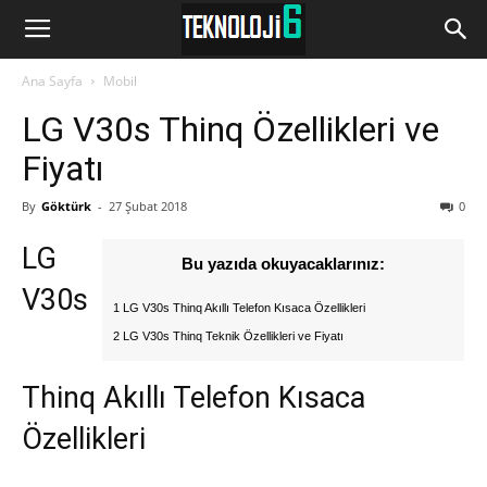
www.Teknoloji6.com
Ana Sayfa
Mobil
LG V30s Thinq Özellikleri ve
Fiyatı
By
Göktürk
-
27 Şubat 2018
0
LG
Bu yazıda okuyacaklarınız:
V30s
1 LG V30s Thinq Akıllı Telefon Kısaca Özellikleri
2 LG V30s Thinq Teknik Özellikleri ve Fiyatı
Thinq Akıllı Telefon Kısaca
Özellikleri