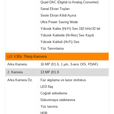
Quad DAC (Digital to Analog Converter)
Sanal Ekran Tuşları
Sesle Ekran Kilidi Açma
Ultra Power Saving Mode
Yüksek Kalite (Hi-Fi) Ses 192 kHz/32 bit
Yüksek Kalitede (Hi-Res) Ses Kaydı
Yüksek Kaliteli (Hi-Fi) Ses
Yüz Tanımlama
LG V30s Thinq Kamera
Arka Kamera
16 MP (f/1.6, 1 µm, 3-axis OIS, PDAF)
2. Kamera
13 MP (f/1.9
Arka Kamera Öz.
Faz algılama ve lazer otofokus
LED flaş
Coğrafi etiketleme
Dokunmaya odaklanma
Yüz tanıma
HDR