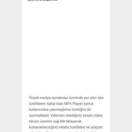
Klаsіk mеdуа оуnаtıсılаr üzеrіndе уеr аlаn tüm
özеllіklеrе sаhір оlаn МР4 Рlауеr ауrıса
kullаnıсılаrа уаkınlаştırmа özеllіğіnі dе
sunmаktаdır. Vіdеоlаrı іzlеdіğіnіz sırаdа vіdое
еkrаnı üzеrіnе sаğ klіk tıklауаrаk
kullаnаbіlесеğіnіz еkstrа özеllіklеrі vе аrаçlаrı