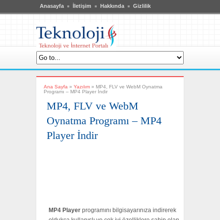
Fatal error:
Theme at http://www.teknoloji6.com/wp-
Anasayfa
İletişim
Hakkında
Gizlilik
content/themes/breakingnews_two_column/js/galleria.classic.js could
not load, check theme path.
Ana Sayfa
»
Yazılım
»
MP4, FLV ve WebM Oynatma
Programı – MP4 Player İndir
MP4, FLV ve WebM
Oynatma Programı – MP4
Player İndir
MP4 Player
programını bilgisayarınıza indirerek