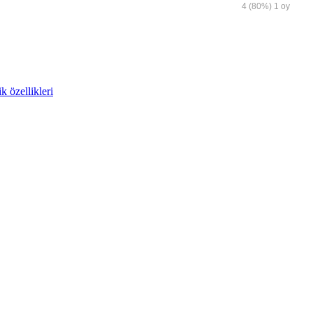
4
(80%)
1
oy
k özellikleri