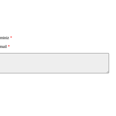
sminiz
*
mail
*