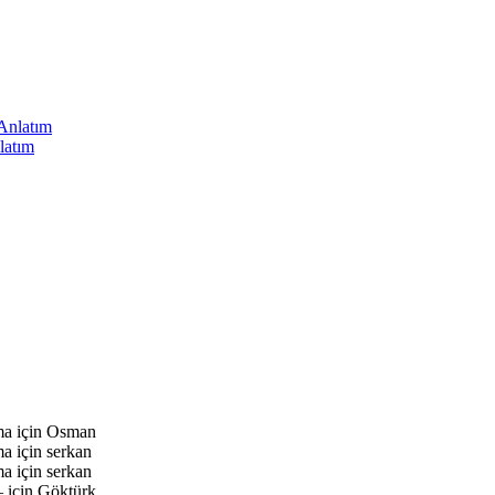
latım
ma için
Osman
ma için
serkan
ma için
serkan
 için
Göktürk