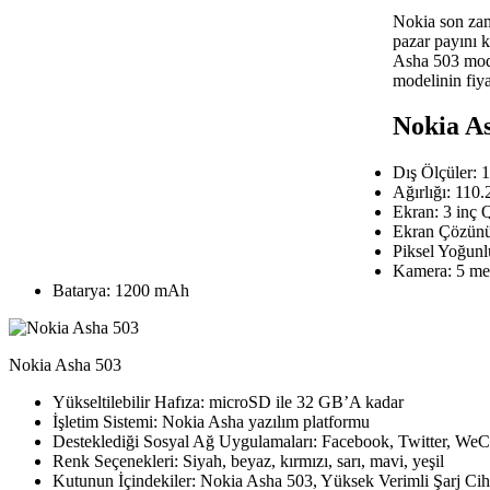
Nokia son zam
pazar payını 
Asha 503 mode
modelinin fiya
Nokia As
Dış Ölçüler: 
Ağırlığı: 110
Ekran: 3 inç
Ekran Çözünür
Piksel Yoğunl
Kamera: 5 me
Batarya: 1200 mAh
Nokia Asha 503
Yükseltilebilir Hafıza: microSD ile 32 GB’A kadar
İşletim Sistemi: Nokia Asha yazılım platformu
Desteklediği Sosyal Ağ Uygulamaları: Facebook, Twitter, W
Renk Seçenekleri: Siyah, beyaz, kırmızı, sarı, mavi, yeşil
Kutunun İçindekiler: Nokia Asha 503, Yüksek Verimli Şarj 