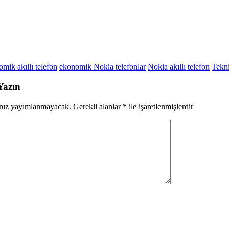
mik akıllı telefon
ekonomik Nokia telefonlar
Nokia akıllı telefon
Tekni
Yazın
ınız yayımlanmayacak.
Gerekli alanlar
*
ile işaretlenmişlerdir