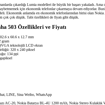
anlarda çıkardığı Lumia modelleri ile büyük bir başarı yakaladı. Ama da
kaybetmemek için ekonomik telefonlar çıkarmaya devam ediyorlar. Bunl
li. Ekonomik anlamda en ekonomik telefonlarından birisi olan Nokia 
tı çok çok düşük. Tabi özellikleri de fiyatı gibi düşük.
ha 503 Özellikleri ve Fiyatı
102.6 x 60.6 x 12.7 mm
.2 gram
 QVGA teknolojili LCD ekran
lüğü: 320 x 240 piksel
uğu: 134 ppi
gapiksel
eChat, LINE, Sina Weibo, WhatsApp
Cihazı AC-20, Nokia Batarya BL-4U 1200 mAh, Nokia Stereo Kulaklı