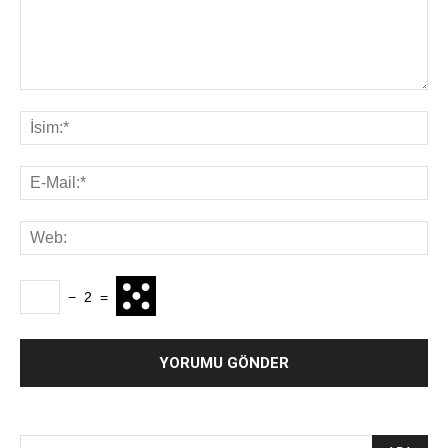
−
2
=