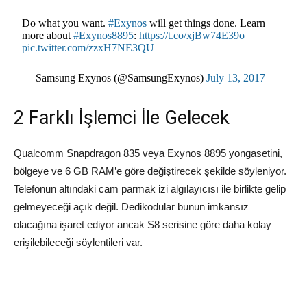
Do what you want.
#Exynos
will get things done. Learn
more about
#Exynos8895
:
https://t.co/xjBw74E39o
pic.twitter.com/zzxH7NE3QU
— Samsung Exynos (@SamsungExynos)
July 13, 2017
2 Farklı İşlemci İle Gelecek
Qualcomm Snapdragon 835 veya Exynos 8895 yongasetini,
bölgeye ve 6 GB RAM’e göre değiştirecek şekilde söyleniyor.
Telefonun altındaki cam parmak izi algılayıcısı ile birlikte gelip
gelmeyeceği açık değil. Dedikodular bunun imkansız
olacağına işaret ediyor ancak S8 serisine göre daha kolay
erişilebileceği söylentileri var.