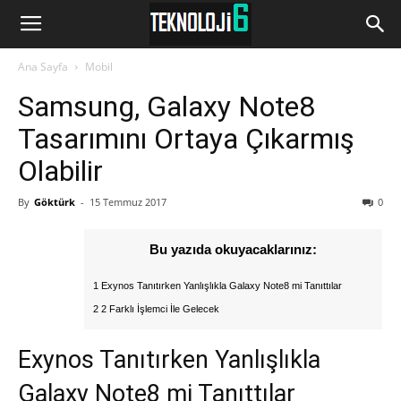
www.Teknoloji6.com
Ana Sayfa
Mobil
Samsung, Galaxy Note8
Tasarımını Ortaya Çıkarmış
Olabilir
By
Göktürk
-
15 Temmuz 2017
0
Bu yazıda okuyacaklarınız:
1 Exynos Tanıtırken Yanlışlıkla Galaxy Note8 mi Tanıttılar
2 2 Farklı İşlemci İle Gelecek
Exynos Tanıtırken Yanlışlıkla
Galaxy Note8 mi Tanıttılar