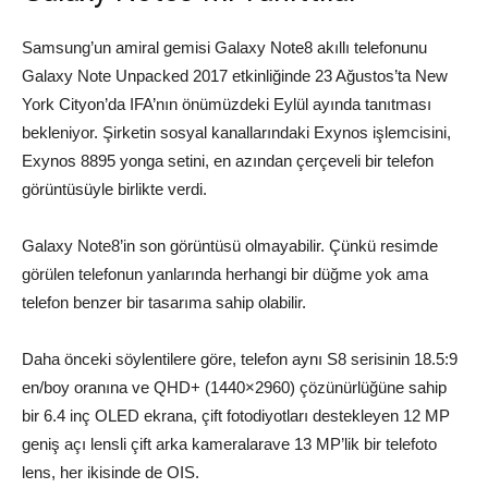
Samsung’un amiral gemisi Galaxy Note8 akıllı telefonunu
Galaxy Note Unpacked 2017 etkinliğinde 23 Ağustos’ta New
York Cityon’da IFA’nın önümüzdeki Eylül ayında tanıtması
bekleniyor. Şirketin sosyal kanallarındaki Exynos işlemcisini,
Exynos 8895 yonga setini, en azından çerçeveli bir telefon
görüntüsüyle birlikte verdi.
Galaxy Note8’in son görüntüsü olmayabilir. Çünkü resimde
görülen telefonun yanlarında herhangi bir düğme yok ama
telefon benzer bir tasarıma sahip olabilir.
Daha önceki söylentilere göre, telefon aynı S8 serisinin 18.5:9
en/boy oranına ve QHD+ (1440×2960) çözünürlüğüne sahip
bir 6.4 inç OLED ekrana, çift fotodiyotları destekleyen 12 MP
geniş açı lensli çift arka kameralarave 13 MP’lik bir telefoto
lens, her ikisinde de OIS.