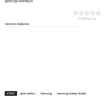
geleceği belirtiliyor.
5
(100%)
1
oy
Sponsorlu Bağlantılar
ETIKET
akıllı telefon
Samsung
Samsung Galaxy Note8