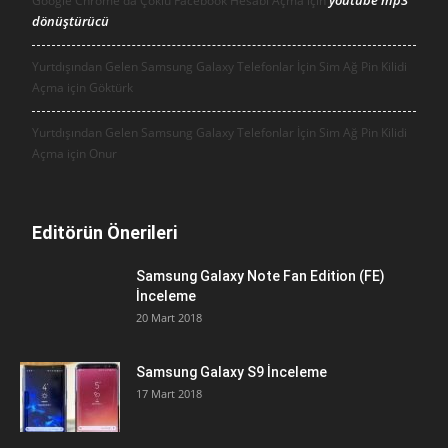
youtube mp3
Google Chrome da Çoklu Facebook Hesabı Açma için
dönüştürücü
Yurtdışından Gelen Samsung Galaxy Telefonlar İçin Sim Ağ Pin Kilidi
Açma için
Göktürk
Yurtdışından Gelen Samsung Galaxy Telefonlar İçin Sim Ağ Pin Kilidi
Açma için
Onur
Editörün Önerileri
Samsung Galaxy Note Fan Edition (FE)
İnceleme
20 Mart 2018
Samsung Galaxy S9 İnceleme
17 Mart 2018