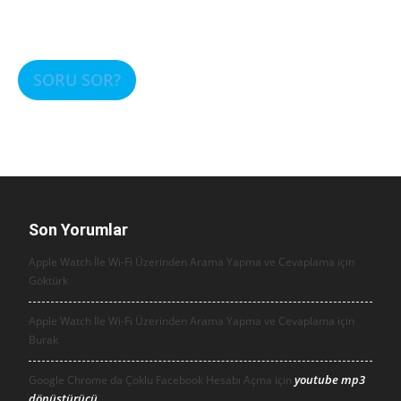
SORU SOR?
Son Yorumlar
Apple Watch İle Wi-Fi Üzerinden Arama Yapma ve Cevaplama için
Göktürk
Apple Watch İle Wi-Fi Üzerinden Arama Yapma ve Cevaplama için
Burak
youtube mp3
Google Chrome da Çoklu Facebook Hesabı Açma için
dönüştürücü