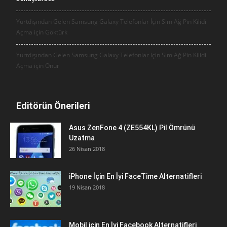
Yurtdışından Gelen Samsung Galaxy Telefonlar İçin Sim Ağ Pin Kilidi
Açma için
Göktürk
Yurtdışından Gelen Samsung Galaxy Telefonlar İçin Sim Ağ Pin Kilidi
Açma için
Onur
Editörün Önerileri
Asus ZenFone 4 (ZE554KL) Pil Ömrünü
Uzatma
26 Nisan 2018
iPhone İçin En İyi FaceTime Alternatifleri
19 Nisan 2018
Mobil için En İyi Facebook Alternatifleri