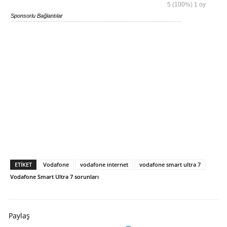
5
(100%)
1
oy
Sponsorlu Bağlantılar
ETIKET
Vodafone
vodafone internet
vodafone smart ultra 7
Vodafone Smart Ultra 7 sorunları
Paylaş