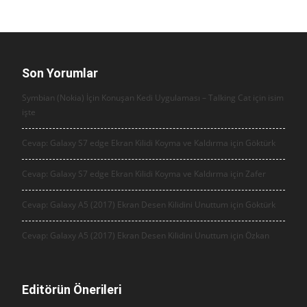
Son Yorumlar
Symbian (Nokia) İçin Konuşan Kedi Uygulaması – Talking Cat için
isim
işte
Cevap: Galaxy S7 edge Ekran Kilidi Koyma ve Kaldırma için
Göktürk
Cevap: Galaxy S7 edge Ekran Kilidi Koyma ve Kaldırma için
Zafer
Cevap: Galaxy A5 (2017) Ekran Desen Kilidini Unuttum için
Göktürk
Cevap: Galaxy A5 (2017) Ekran Desen Kilidini Unuttum için
Özkan
Editörün Önerileri