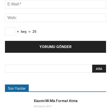
×
beş
=
25
Son Yazılar
Xiaomi Mi Mix Format Atma
04 Kasım 2017