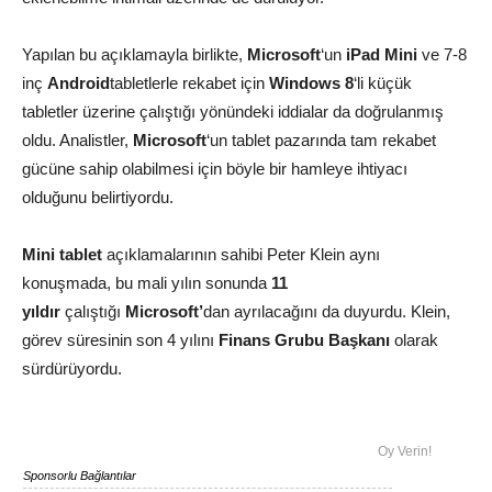
Yapılan bu açıklamayla birlikte,
Microsoft
‘un
iPad Mini
ve 7-8
inç
Android
tabletlerle rekabet için
Windows 8
‘li küçük
tabletler üzerine çalıştığı yönündeki iddialar da doğrulanmış
oldu. Analistler,
Microsoft
‘un tablet pazarında tam rekabet
gücüne sahip olabilmesi için böyle bir hamleye ihtiyacı
olduğunu belirtiyordu.
Mini tablet
açıklamalarının sahibi Peter Klein aynı
konuşmada, bu mali yılın sonunda
11
yıldır
çalıştığı
Microsoft’
dan ayrılacağını da duyurdu. Klein,
görev süresinin son 4 yılını
Finans Grubu Başkanı
olarak
sürdürüyordu.
Oy Verin!
Sponsorlu Bağlantılar