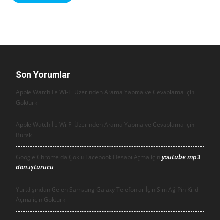
Son Yorumlar
Apple Watch İle Wi-Fi Üzerinden Arama Yapma ve Cevaplama için
Göktürk
Apple Watch İle Wi-Fi Üzerinden Arama Yapma ve Cevaplama için
Burak
youtube mp3
Google Chrome da Çoklu Facebook Hesabı Açma için
dönüştürücü
Yurtdışından Gelen Samsung Galaxy Telefonlar İçin Sim Ağ Pin Kilidi
Açma için
Göktürk