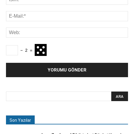
−
2
=
Son Yazılar