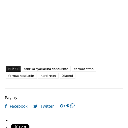
ETIKET
fabrika ayarlarına döndürme
format atma
format nasıl atılır
hard reset
Xiaomi
Paylaş
Facebook
Twitter