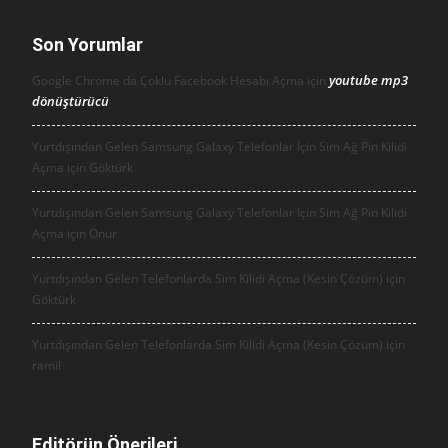
Son Yorumlar
youtube mp3
Google Chrome da Çoklu Facebook Hesabı Açma için
dönüştürücü
Yurtdışından Gelen Samsung Galaxy Telefonlar İçin Sim Ağ Pin Kilidi
Açma için
Göktürk
Yurtdışından Gelen Samsung Galaxy Telefonlar İçin Sim Ağ Pin Kilidi
Açma için
Onur
Yurtdışından Gelen Telefonlarda Sim Kilidi Açma (Kesin Çözüm) için
Göktürk
Yurtdışından Gelen Telefonlarda Sim Kilidi Açma (Kesin Çözüm) için
ramil
Editörün Önerileri