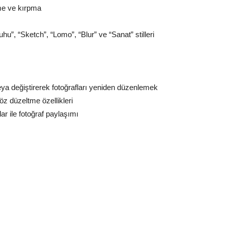
me ve kırpma
ruhu”, “Sketch”, “Lomo”, “Blur” ve “Sanat” stilleri
veya değiştirerek fotoğrafları yeniden düzenlemek
öz düzeltme özellikleri
 ile fotoğraf paylaşımı