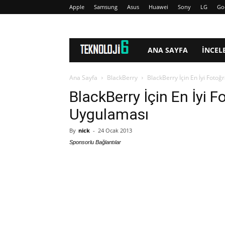
Apple
Samsung
Asus
Huawei
Sony
LG
Go
www.Teknoloji6.com
ANA SAYFA
İNCEL
Ana Sayfa
BlackBerry
BlackBerry İçin En İyi Fot
BlackBerry İçin En İyi 
Uygulaması
By
nick
-
24 Ocak 2013
Sponsorlu Bağlantılar