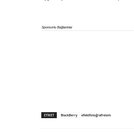
Sponsorlu Bağlantılar
ETIKET
BlackBerry
efekt
fotoğraf
resim