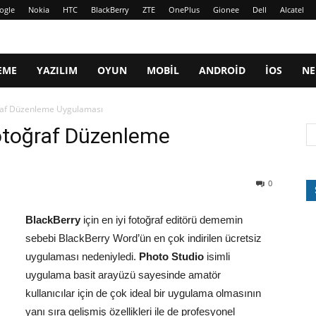
ogle
Nokia
HTC
BlackBerry
ZTE
OnePlus
Gionee
Dell
Alcatel
EME
YAZILIM
OYUN
MOBIL
ANDROID
IOS
NE
oğraf Düzenleme Uygulaması
Fotoğraf Düzenleme
0
BlackBerry
için en iyi fotoğraf editörü dememin
sebebi BlackBerry Word’ün en çok indirilen ücretsiz
uygulaması nedeniyledi.
Photo Studio
isimli
uygulama basit arayüzü sayesinde amatör
kullanıcılar için de çok ideal bir uygulama olmasının
yanı sıra gelişmiş özellikleri ile de profesyonel