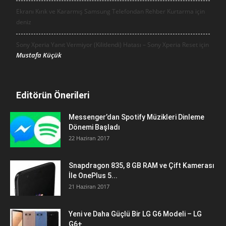
Ekranı Kırık ve Kararmış Samsung Telefondan Rehber Kurtarma için
deniz
Sony Xperia Yanıt Vermiyor (Kilitlendi) Hatası – Sony Xperia Reset için
Mustafa Küçük
Editörün Önerileri
Messenger’dan Spotify Müzikleri Dinleme
Dönemi Başladı
22 Haziran 2017
Snapdragon 835, 8 GB RAM ve Çift Kamerası
İle OnePlus 5...
21 Haziran 2017
Yeni ve Daha Güçlü Bir LG G6 Modeli – LG
G6+