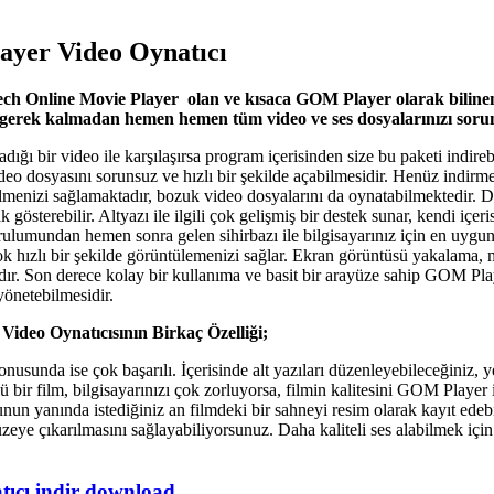
yer Video Oynatıcı
ch Online Movie Player olan ve kısaca GOM Player olarak biline
gerek kalmadan hemen hemen tüm video ve ses dosyalarınızı sorunsu
ığı bir video ile karşılaşırsa program içerisinden size bu paketi indir
ideo dosyasını sorunsuz ve hızlı bir şekilde açabilmesidir. Henüz indir
menizi sağlamaktadır, bozuk video dosyalarını da oynatabilmektedir. DV
k gösterebilir. Altyazı ile ilgili çok gelişmiş bir destek sunar, kendi içer
ulumundan hemen sonra gelen sihirbazı ile bilgisayarınız için en uygun
ok hızlı bir şekilde görüntülemenizi sağlar. Ekran görüntüsü yakalama, m3
dır. Son derece kolay bir kullanıma ve basit bir arayüze sahip GOM Play
 yönetebilmesidir.
ideo Oynatıcısının Birkaç Özelliği;
usunda ise çok başarılı. İçerisinde alt yazıları düzenleyebileceğiniz, 
 bir film, bilgisayarınızı çok zorluyorsa, filmin kalitesini GOM Player
nun yanında istediğiniz an filmdeki bir sahneyi resim olarak kayıt e
düzeye çıkarılmasını sağlayabiliyorsunuz. Daha kaliteli ses alabilmek içi
ıcı indir download