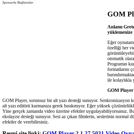
Sponsorlu Bağlantılar
GOM Pla
Anlamı Grete
yüklemenize 
Eğer oynatamad
özelliği her v
görüntüleyebil
otomatik olara
Programın kur
formatlarını ç
barındırmakta
ile kolaylıkla
GOM Player V
GOM Player, sorunsuz bir alt yazı desteği sunuyor. Senkronizasyon kon
alt yazı editörü kurmanıza gerek bırakmıyor. Eğer yüksek çözünürlüklü
Yine gerçek zamanda video üzerine efektler uygulayabiliyorsunuz. Bu
ekolayzır desteği sunuyor. Sesi az çıkan filmlerin, seslerinin normal 
efektler de verebilirsiniz.
Resmi site linki:
GOM Player 2.1.27.5031 Video Oynat