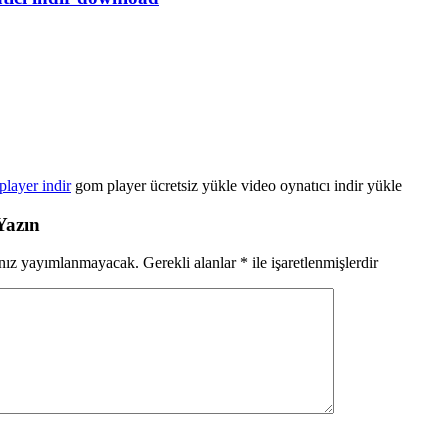
layer indir
gom player ücretsiz yükle video oynatıcı indir yükle
Yazın
ınız yayımlanmayacak.
Gerekli alanlar
*
ile işaretlenmişlerdir