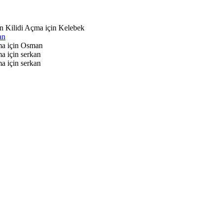
n Kilidi Açma için
Kelebek
an
ma için
Osman
ma için
serkan
ma için
serkan