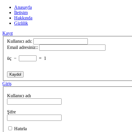
Anasayfa
İletişim
Hakkında
Gizlilik
Kayıt
Kullanıcı adı:
Email adresiniz::
üç
−
=
1
Giriş
Kullanıcı adı
Şifre
Hatırla