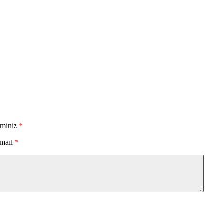
sminiz
*
mail
*