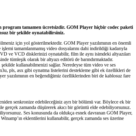
n program tamamen ücretsizdir. GOM Player hiçbir codec paketi
z bir şekilde oynatabilirsiniz.
ebilmeniz için yol gösterilmektedir. GOM Player yazılımının en önemli
me işlemi tamamlanmamış video dosyalarını dahi indirildiği kadarıyla
D ve VCD disklerinizi oynatabilir, film ile aynı isimdeki altyazıları
isinde tümleşik olarak bir altyazı editörü de barındırmaktadır.
 şekilde kullanabilmenizi sağlar. Neredeyse tüm video ve ses
u, pls, asx gibi oynatma listelerini destekleme gibi ek özellikleri de
er yazılımının en beğendiğimiz özelliklerinden biri de kablosuz fare
yeniden senkronize edebileceğiniz ayrı bir bölümü var. Böylece ek bir
 ile gerçek zamanda düşürerek akıcı bir görüntü elde edebiliyorsunuz.
debiliyorsunuz. Ses konusunda da oldukça esnek davranan GOM Player,
n Winamp’ın eklentilerini kullanabilir, gerçek zamanda ses üzerine