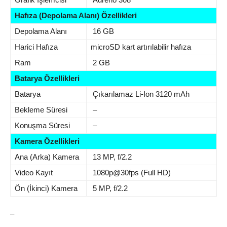
Hafıza (Depolama Alanı) Özellikleri
Depolama Alanı
16 GB
Harici Hafıza
microSD kart artırılabilir hafıza
Ram
2 GB
Batarya Özellikleri
Batarya
Çıkarılamaz Li-Ion 3120 mAh
Bekleme Süresi
–
Konuşma Süresi
–
Kamera Özellikleri
Ana (Arka) Kamera
13 MP, f/2.2
Video Kayıt
1080p@30fps (Full HD)
Ön (İkinci) Kamera
5 MP, f/2.2
–