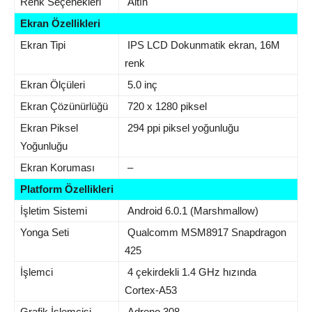
Renk Seçenekleri
Altın
Ekran Özellikleri
Ekran Tipi
IPS LCD Dokunmatik ekran, 16M
renk
Ekran Ölçüleri
5.0 inç
Ekran Çözünürlüğü
720 x 1280 piksel
Ekran Piksel
294 ppi piksel yoğunluğu
Yoğunluğu
Ekran Koruması
–
Platform Özellikleri
İşletim Sistemi
Android 6.0.1 (Marshmallow)
Yonga Seti
Qualcomm MSM8917 Snapdragon
425
İşlemci
4 çekirdekli 1.4 GHz hızında
Cortex-A53
Grafik İşlemcisi
Adreno 308