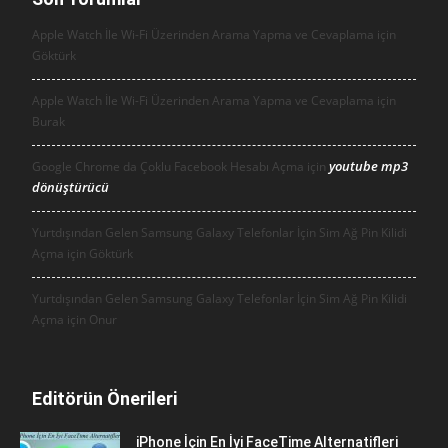
Apple Watch İle Wi-Fi Üzerinden Arama Yapma ve Cevaplama için
Göktürk
Apple Watch İle Wi-Fi Üzerinden Arama Yapma ve Cevaplama için
Burak
youtube mp3
Google Chrome da Çoklu Facebook Hesabı Açma için
dönüştürücü
Yurtdışından Gelen Samsung Galaxy Telefonlar İçin Sim Ağ Pin Kilidi
Açma için
Göktürk
Yurtdışından Gelen Samsung Galaxy Telefonlar İçin Sim Ağ Pin Kilidi
Açma için
Onur
Editörün Önerileri
iPhone İçin En İyi FaceTime Alternatifleri