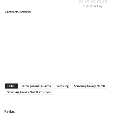
5
(100%)
1
oy
Sponsorlu Bağlantılar
ETIKET
ekran görüntüsü alma
Samsung
Samsung Galaxy Note8
Samsung Galaxy Note8 sorunları
Paylaş