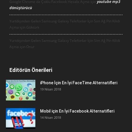
youtube mp3
Google Chrome da Çoklu Facebook Hesabı Açma için
dönüştürücü
Yurtdışından Gelen Samsung Galaxy Telefonlar İçin Sim Ağ Pin Kilidi
Açma için
Göktürk
Yurtdışından Gelen Samsung Galaxy Telefonlar İçin Sim Ağ Pin Kilidi
Açma için
Onur
Editörün Önerileri
iPhone İçin En İyi FaceTime Alternatifleri
19 Nisan 2018
Mobil için En İyi Facebook Alternatifleri
14 Nisan 2018