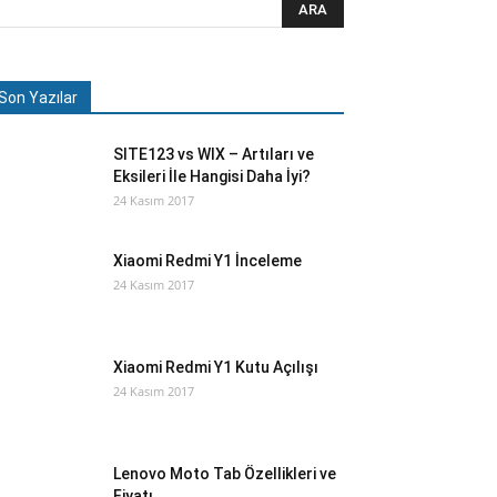
Son Yazılar
SITE123 vs WIX – Artıları ve
Eksileri İle Hangisi Daha İyi?
24 Kasım 2017
Xiaomi Redmi Y1 İnceleme
24 Kasım 2017
Xiaomi Redmi Y1 Kutu Açılışı
24 Kasım 2017
Lenovo Moto Tab Özellikleri ve
Fiyatı