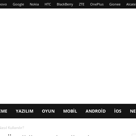
novo
Google
Nokia
HTC
BlackBerry
ZTE
OnePlus
Gionee
Alcate
EME
YAZILIM
OYUN
MOBIL
ANDROID
IOS
NE
asıl Kullanılır?