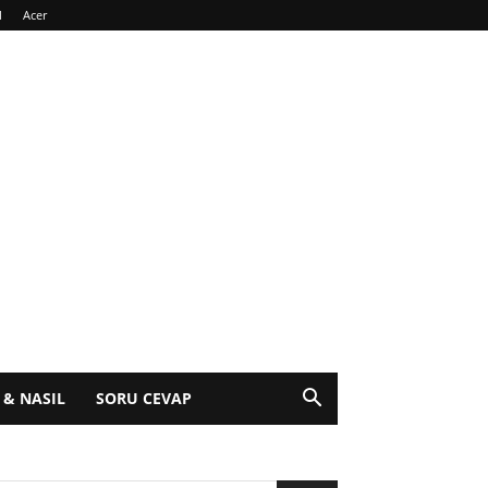
l
Acer
 & NASIL
SORU CEVAP