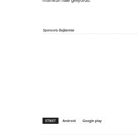
mümkün hale geliyordu.
Sponsorlu Bağlantılar
ETIKET
Android
Google play