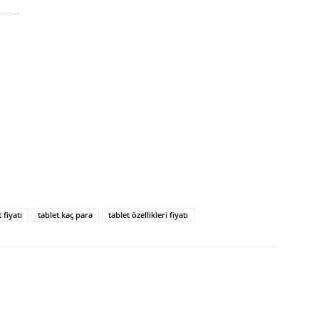
 fiyatı
tablet kaç para
tablet özellikleri fiyatı