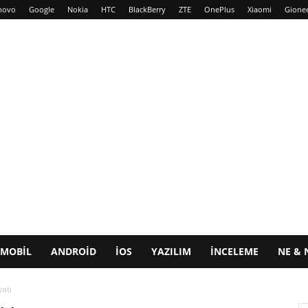
novo
Google
Nokia
HTC
BlackBerry
ZTE
OnePlus
Xiaomi
Gione
MOBIL
ANDROID
IOS
YAZILIM
İNCELEME
NE & 
yatı