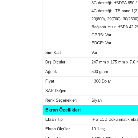
3G desteği: HSDPA 850 / 
4G desteği: LTE band 1(21
20(800), 29(700), 30(2300
Bağlantı Hızı: HSPA 42.
GPRS: Var
EDGE: Var
Sim Kart
Var
Dış Ölçüler
247 mm x 175 mm x 7.6
Ağırlık
500 gram
Fiyat
~300 Dolar
SAR Değeri
–
Renk Seçenekleri
Siyah
Ekran Özellikleri
Ekran Tipi
IPS LCD Dokunmatik ekra
Ekran Ölçüleri
10.1 inç