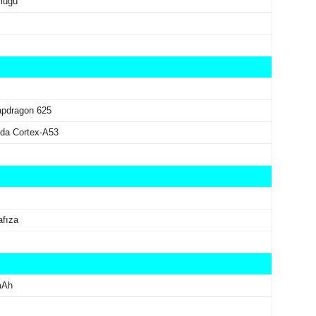
lüğü
pdragon 625
nda Cortex-A53
afıza
mAh