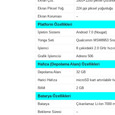
Ekran Çöz.
1920×1200 piksel çözünür
Ekran Piksel Yoğ.
224 ppi piksel yoğunluğu
Ekran Koruması
–
Platform Özellikleri
İşletim Sistemi
Android 7.0 (Nougat)
Yonga Seti
Qualcomm MSM8953 Sna
İşlemci
8 çekirdekli 2.0 GHz hızı
Grafik İşlemcisi
Adreno 506
Hafıza (Depolama Alanı) Özellikleri
Depolama Alanı
32 GB
Harici Hafıza
microSD kart artırılabilir h
RAM
2 GB
Batarya Özellikleri
Batarya
Çıkarılamaz Li-Ion 7000 
Bekleme Süresi
–