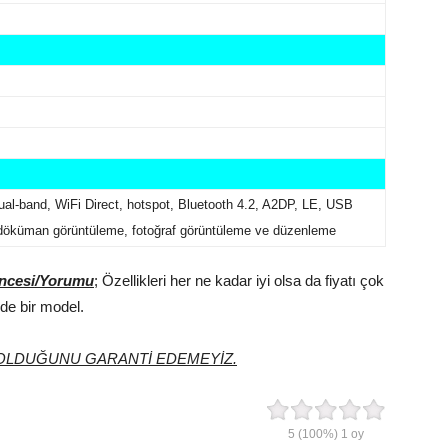
dual-band, WiFi Direct, hotspot, Bluetooth 4.2, A2DP, LE, USB
döküman görüntüleme, fotoğraf görüntüleme ve düzenleme
üncesi/Yorumu
; Özellikleri her ne kadar iyi olsa da fiyatı çok
nde bir model.
0 OLDUĞUNU GARANTİ EDEMEYİZ.
5
(100%)
1
oy