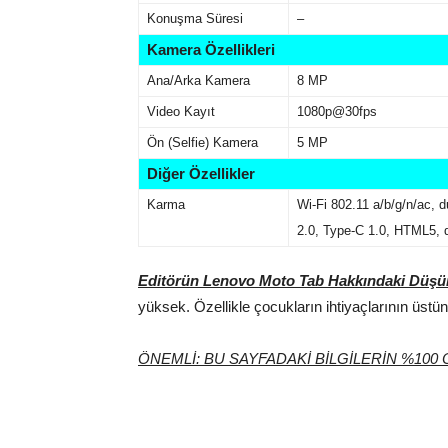
Konuşma Süresi
–
Kamera Özellikleri
Ana/Arka Kamera
8 MP
Video Kayıt
1080p@30fps
Ön (Selfie) Kamera
5 MP
Diğer Özellikler
Karma
Wi-Fi 802.11 a/b/g/n/ac, 
2.0, Type-C 1.0, HTML5, 
Editörün Lenovo Moto Tab Hakkındaki Düş
yüksek. Özellikle çocukların ihtiyaçlarının üstü
ÖNEMLİ: BU SAYFADAKİ BİLGİLERİN %10