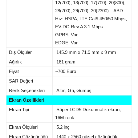
12(700), 13(700), 17(700), 20(800),
28(700), 29(700), 30(2300) – ABD
Hız: HSPA, LTE Cat9 450/50 Mbps,
EV-DO Rev.A 3.1 Mbps
GPRS: Var
EDGE: Var
Dış Ölçüler
145.9 mm x 71.9 mm x 9 mm
Ağırlık
161 gram
Fiyat
~700 Euro
SAR Değeri
–
Renk Seçenekleri
Altın, Gri, Gümüş
Ekran Özellikleri
Ekran Tipi
Süper LCD5 Dokunmatik ekran,
16M renk
Ekran Ölçüleri
5.2 inç
Ekran Çözünürlüğü
1440 x 2560 piksel çözünürlük