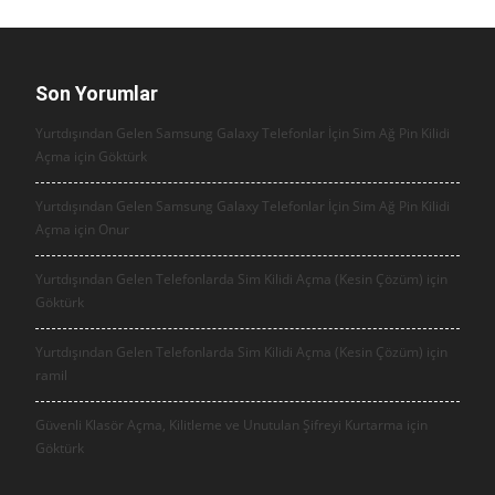
Son Yorumlar
Yurtdışından Gelen Samsung Galaxy Telefonlar İçin Sim Ağ Pin Kilidi
Açma için
Göktürk
Yurtdışından Gelen Samsung Galaxy Telefonlar İçin Sim Ağ Pin Kilidi
Açma için
Onur
Yurtdışından Gelen Telefonlarda Sim Kilidi Açma (Kesin Çözüm) için
Göktürk
Yurtdışından Gelen Telefonlarda Sim Kilidi Açma (Kesin Çözüm) için
ramil
Güvenli Klasör Açma, Kilitleme ve Unutulan Şifreyi Kurtarma için
Göktürk