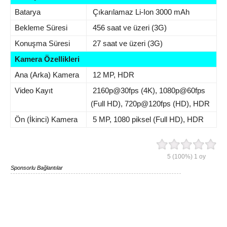
Batarya
Çıkarılamaz Li-Ion 3000 mAh
Bekleme Süresi
456 saat ve üzeri (3G)
Konuşma Süresi
27 saat ve üzeri (3G)
Kamera Özellikleri
Ana (Arka) Kamera
12 MP, HDR
Video Kayıt
2160p@30fps (4K), 1080p@60fps
(Full HD), 720p@120fps (HD), HDR
Ön (İkinci) Kamera
5 MP, 1080 piksel (Full HD), HDR
5
(100%)
1
oy
Sponsorlu Bağlantılar