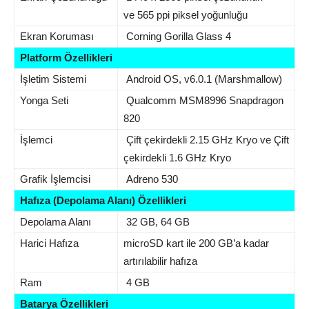
ve 565 ppi piksel yoğunluğu
Ekran Koruması
Corning Gorilla Glass 4
Platform Özellikleri
İşletim Sistemi
Android OS, v6.0.1 (Marshmallow)
Yonga Seti
Qualcomm MSM8996 Snapdragon
820
İşlemci
Çift çekirdekli 2.15 GHz Kryo ve Çift
çekirdekli 1.6 GHz Kryo
Grafik İşlemcisi
Adreno 530
Hafıza (Depolama Alanı) Özellikleri
Depolama Alanı
32 GB, 64 GB
Harici Hafıza
microSD kart ile 200 GB’a kadar
artırılabilir hafıza
Ram
4 GB
Batarya Özellikleri