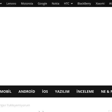
Lenovo
Motorola
Google
Nokia
HTC
BlackBerry
Xiaomi
Al
MOBIL
ANDROID
IOS
YAZILIM
İNCELEME
NE & 
nger Yükleyemiyorum