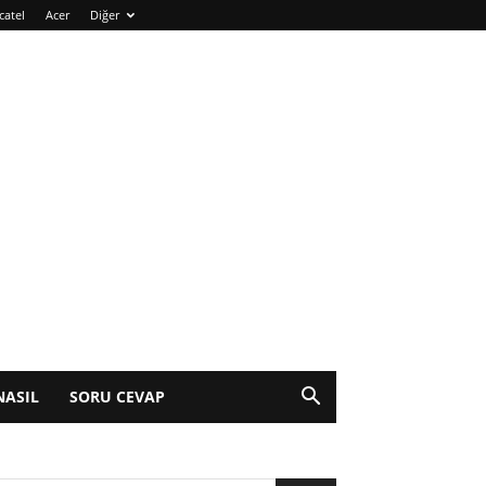
catel
Acer
Diğer
NASIL
SORU CEVAP