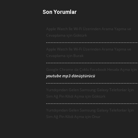
Son Yorumlar
Apple Watch İle Wi-Fi Üzerinden Arama Yapma ve
Cevaplama için
Göktürk
Apple Watch İle Wi-Fi Üzerinden Arama Yapma ve
Cevaplama için
Burak
Google Chrome da Çoklu Facebook Hesabı Açma için
youtube mp3 dönüştürücü
Yurtdışından Gelen Samsung Galaxy Telefonlar İçin
Sim Ağ Pin Kilidi Açma için
Göktürk
Yurtdışından Gelen Samsung Galaxy Telefonlar İçin
Sim Ağ Pin Kilidi Açma için
Onur