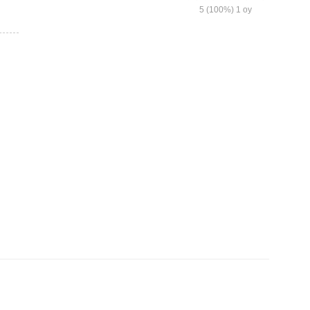
5
(100%)
1
oy