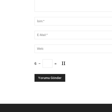
6
−
=