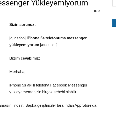
essenger Yükleyemiyorum
0
Sizin sorunuz:
[question]
iPhone 5s telefonuma messenger
yükleyemiyorum
[/question]
Bizim cevabımız:
Merhaba;
iPhone 5s akıllı telefona Facebook Messenger
yükleyememenizin birçok sebebi olabilir.
asını indirin. Başka geliştiriciler tarafından App Store’da