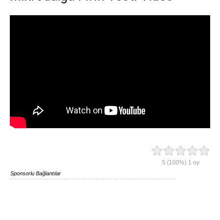
5
(100%)
1
oy
Sponsorlu Bağlantılar