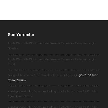
Son Yorumlar
Apple Watch İle Wi-Fi Üzerinden Arama Yapma ve Cevaplama için
Göktürk
Apple Watch İle Wi-Fi Üzerinden Arama Yapma ve Cevaplama için
Burak
youtube mp3
Google Chrome da Çoklu Facebook Hesabı Açma için
dönüştürücü
Yurtdışından Gelen Samsung Galaxy Telefonlar İçin Sim Ağ Pin Kilidi
Açma için
Göktürk
Yurtdışından Gelen Samsung Galaxy Telefonlar İçin Sim Ağ Pin Kilidi