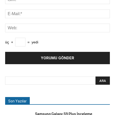
üç
+
=
yedi
Son Yazılar
Samsung Galaxy S9 Plus İnceleme