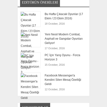
EDITÖRÜN ÖNERILERI
Bu Hafta Çıkacak Oyunlar (17
Ekim / 23 Ekim 2016)
18 October, 2016
Yeni Nesil Modern Combat,
Asphalt ve Gangstar Oyunları
Geliyor!
17 October, 2016
PC İçin Yarış Oyunu - Forza
Horizon 3
15 October, 2016
Facebook Messenger'a
Kendini Silen Mesaj Özelliği
Geldi
12 October, 2016