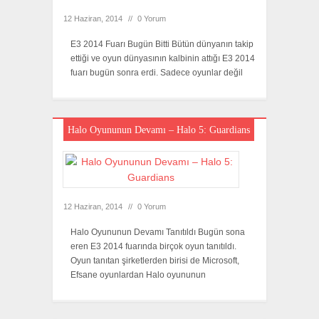
12 Haziran, 2014
//
0 Yorum
E3 2014 Fuarı Bugün Bitti Bütün dünyanın takip
ettiği ve oyun dünyasının kalbinin attığı E3 2014
fuarı bugün sonra erdi. Sadece oyunlar değil
Halo Oyununun Devamı – Halo 5: Guardians
12 Haziran, 2014
//
0 Yorum
Halo Oyununun Devamı Tanıtıldı Bugün sona
eren E3 2014 fuarında birçok oyun tanıtıldı.
Oyun tanıtan şirketlerden birisi de Microsoft,
Efsane oyunlardan Halo oyununun