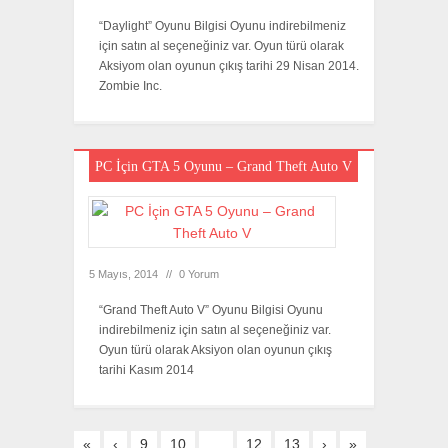
“Daylight” Oyunu Bilgisi Oyunu indirebilmeniz
için satın al seçeneğiniz var. Oyun türü olarak
Aksiyom olan oyunun çıkış tarihi 29 Nisan 2014.
Zombie Inc.
PC İçin GTA 5 Oyunu – Grand Theft Auto V
5 Mayıs, 2014
//
0 Yorum
“Grand Theft Auto V” Oyunu Bilgisi Oyunu
indirebilmeniz için satın al seçeneğiniz var.
Oyun türü olarak Aksiyon olan oyunun çıkış
tarihi Kasım 2014
«
‹
9
10
11
12
13
›
»