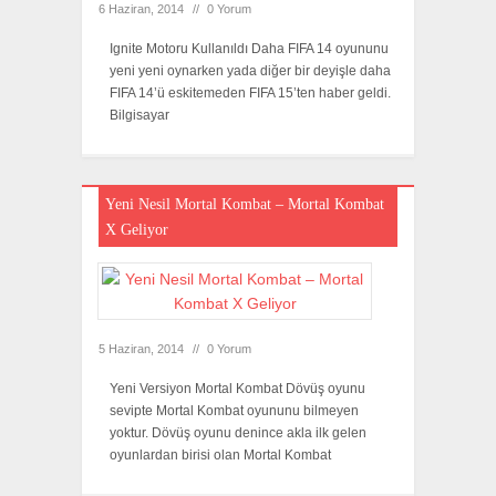
6 Haziran, 2014
//
0 Yorum
Ignite Motoru Kullanıldı Daha FIFA 14 oyununu
yeni yeni oynarken yada diğer bir deyişle daha
FIFA 14’ü eskitemeden FIFA 15’ten haber geldi.
Bilgisayar
Yeni Nesil Mortal Kombat – Mortal Kombat
X Geliyor
5 Haziran, 2014
//
0 Yorum
Yeni Versiyon Mortal Kombat Dövüş oyunu
sevipte Mortal Kombat oyununu bilmeyen
yoktur. Dövüş oyunu denince akla ilk gelen
oyunlardan birisi olan Mortal Kombat