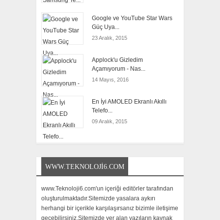
Google ve YouTube Star Wars
Güç Uya...
23 Aralık, 2015
Applock'u Gizledim
Açamıyorum - Nas...
14 Mayıs, 2016
En İyi AMOLED Ekranlı Akıllı
Telefo...
09 Aralık, 2015
WWW.TEKNOLOJI6.COM
www.Teknoloji6.com'un içeriği editörler tarafından
oluşturulmaktadır.Sitemizde yasalara aykırı
herhangi bir içerikle karşılaşırsanız bizimle iletişime
geçebilirsiniz.Sitemizde yer alan yazıların kaynak