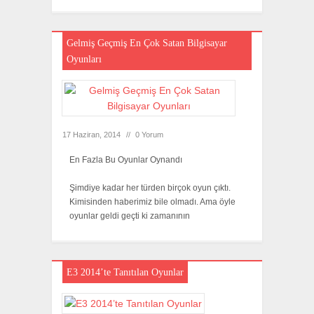
Gelmiş Geçmiş En Çok Satan Bilgisayar
Oyunları
17 Haziran, 2014
//
0 Yorum
En Fazla Bu Oyunlar Oynandı
Şimdiye kadar her türden birçok oyun çıktı.
Kimisinden haberimiz bile olmadı. Ama öyle
oyunlar geldi geçti ki zamanının
E3 2014’te Tanıtılan Oyunlar