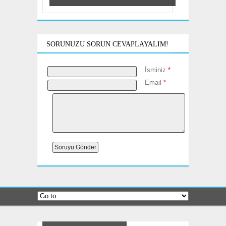
SORUNUZU SORUN CEVAPLAYALIM!
İsminiz
*
Email
*