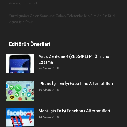
Açma için
Göktürk
Yurtdışından Gelen Samsung Galaxy Telefonlar İçin Sim Ağ Pin Kilidi
Açma için
Onur
Editörün Önerileri
Asus ZenFone 4 (ZE554KL) Pil Ömrünü
Uzatma
26 Nisan 2018
iPhone İçin En İyi FaceTime Alternatifleri
19 Nisan 2018
Mobil için En İyi Facebook Alternatifleri
14 Nisan 2018