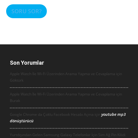
SORU SOR?
Son Yorumlar
Apple Watch İle Wi-Fi Üzerinden Arama Yapma ve Cevaplama için
Göktürk
Apple Watch İle Wi-Fi Üzerinden Arama Yapma ve Cevaplama için
Burak
youtube mp3
Google Chrome da Çoklu Facebook Hesabı Açma için
dönüştürücü
Yurtdışından Gelen Samsung Galaxy Telefonlar İçin Sim Ağ Pin Kilidi