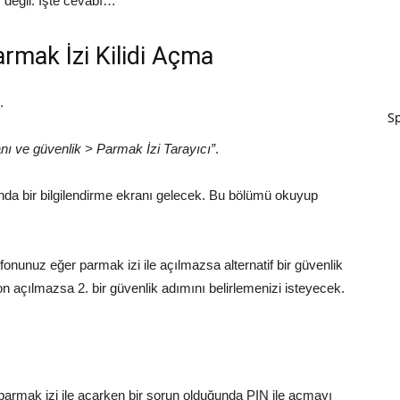
 değil. İşte cevabı…
mak İzi Kilidi Açma
.
Sp
ranı ve güvenlik > Parmak İzi Tarayıcı”
.
da bir bilgilendirme ekranı gelecek. Bu bölümü okuyup
nunuz eğer parmak izi ile açılmazsa alternatif bir güvenlik
n açılmazsa 2. bir güvenlik adımını belirlemenizi isteyecek.
rmak izi ile açarken bir sorun olduğunda PIN ile açmayı