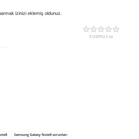
rmak izinizi eklemiş oldunuz.
5
(100%)
1
oy
ote8
Samsung Galaxy Note8 sorunları