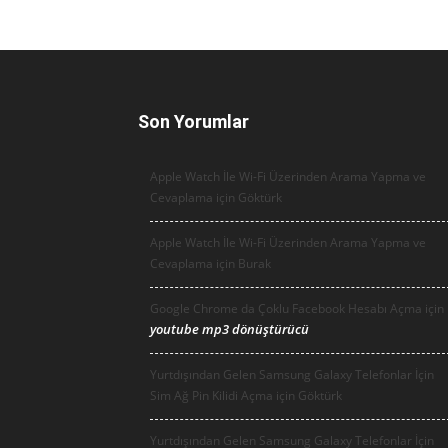
Son Yorumlar
Apple Watch İle Wi-Fi Üzerinden Arama Yapma ve
Cevaplama için
Göktürk
Apple Watch İle Wi-Fi Üzerinden Arama Yapma ve
Cevaplama için
Burak
Google Chrome da Çoklu Facebook Hesabı Açma için
youtube mp3 dönüştürücü
Yurtdışından Gelen Samsung Galaxy Telefonlar İçin
Sim Ağ Pin Kilidi Açma için
Göktürk
Yurtdışından Gelen Samsung Galaxy Telefonlar İçin