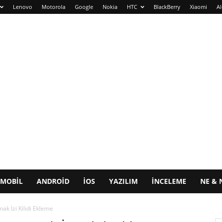
Lenovo
Motorola
Google
Nokia
HTC
BlackBerry
Xiaomi
Al
MOBIL
ANDROID
IOS
YAZILIM
İNCELEME
NE & 
k İzi Kilidi Ekleme