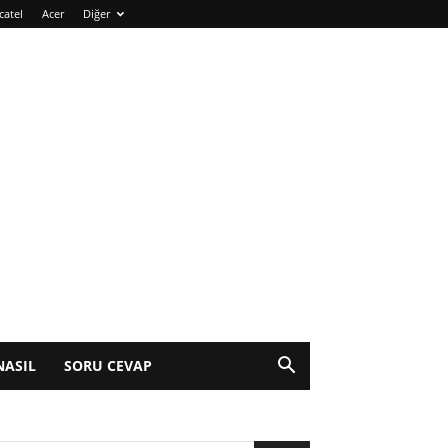
catel
Acer
Diğer
NASIL
SORU CEVAP