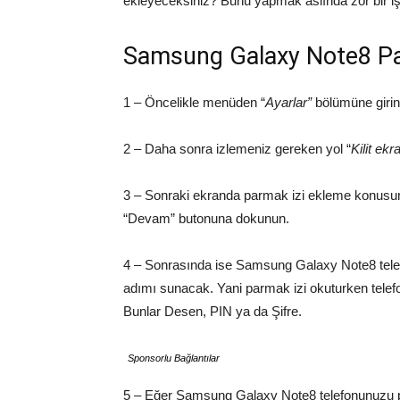
ekleyeceksiniz? Bunu yapmak aslında zor bir iş
Samsung Galaxy Note8 Par
1 – Öncelikle menüden “
Ayarlar”
bölümüne girin
2 – Daha sonra izlemeniz gereken yol “
Kilit ek
3 – Sonraki ekranda parmak izi ekleme konusun
“Devam” butonuna dokunun.
4 – Sonrasında ise Samsung Galaxy Note8 telefo
adımı sunacak. Yani parmak izi okuturken telefo
Bunlar Desen, PIN ya da Şifre.
Sponsorlu Bağlantılar
5 – Eğer Samsung Galaxy Note8 telefonunuzu pa