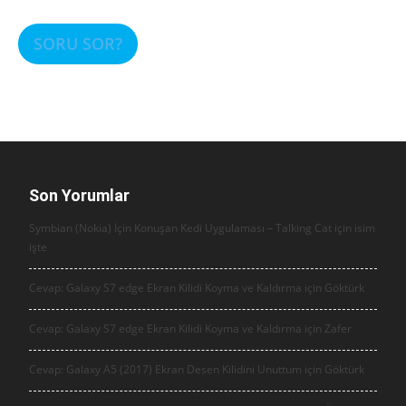
SORU SOR?
Son Yorumlar
Symbian (Nokia) İçin Konuşan Kedi Uygulaması – Talking Cat için
isim
işte
Cevap: Galaxy S7 edge Ekran Kilidi Koyma ve Kaldırma için
Göktürk
Cevap: Galaxy S7 edge Ekran Kilidi Koyma ve Kaldırma için
Zafer
Cevap: Galaxy A5 (2017) Ekran Desen Kilidini Unuttum için
Göktürk