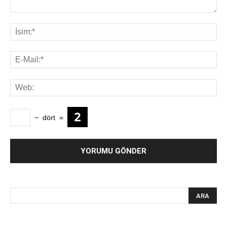
−
dört
=