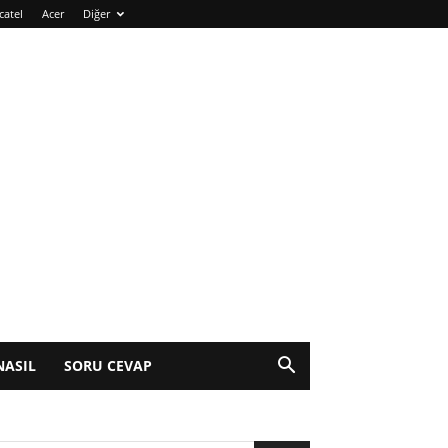
catel
Acer
Diğer
NASIL
SORU CEVAP