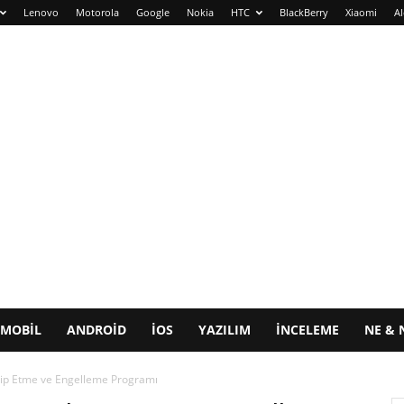
Lenovo
Motorola
Google
Nokia
HTC
BlackBerry
Xiaomi
Al
MOBIL
ANDROID
IOS
YAZILIM
İNCELEME
NE & 
ip Etme ve Engelleme Programı