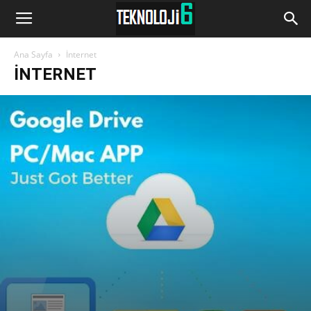
www.Teknoloji6.com
Ana Sayfa
İnternet
İNTERNET