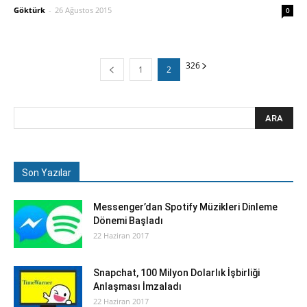
Göktürk
-
26 Ağustos 2015
0
3
26
1
2
Son Yazılar
Messenger’dan Spotify Müzikleri Dinleme
Dönemi Başladı
22 Haziran 2017
Snapchat, 100 Milyon Dolarlık İşbirliği
Anlaşması İmzaladı
22 Haziran 2017