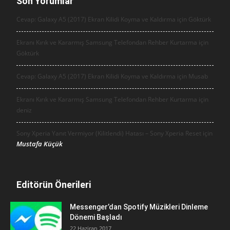
Son Yorumlar
Cevap: Galaxy A5 (2017) Ekran Kilidi Koyma ve Kaldırma için
Göktürk
Ekranı Kırık ve Kararmış Samsung Telefondan Rehber Kurtarma için
Göktürk
Cevap: Galaxy A5 (2017) Ekran Kilidi Koyma ve Kaldırma için
Musab
Ekranı Kırık ve Kararmış Samsung Telefondan Rehber Kurtarma için
deniz
Sony Xperia Yanıt Vermiyor (Kilitlendi) Hatası – Sony Xperia Reset için
Mustafa Küçük
Editörün Önerileri
Messenger’dan Spotify Müzikleri Dinleme
Dönemi Başladı
22 Haziran 2017