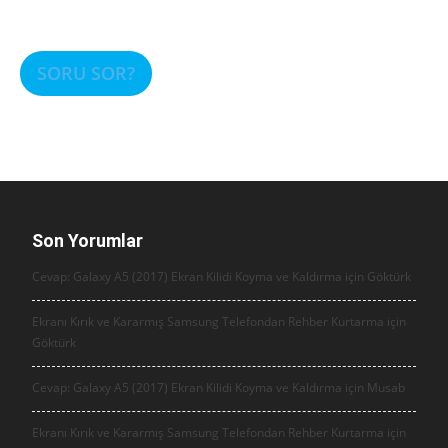
SORU SOR?
Son Yorumlar
Cevap: Galaxy A5 (2017) Ekran Kilidi Koyma ve Kaldırma için
Göktürk
Ekranı Kırık ve Kararmış Samsung Telefondan Rehber Kurtarma için
Göktürk
Cevap: Galaxy A5 (2017) Ekran Kilidi Koyma ve Kaldırma için
Musab
Ekranı Kırık ve Kararmış Samsung Telefondan Rehber Kurtarma için