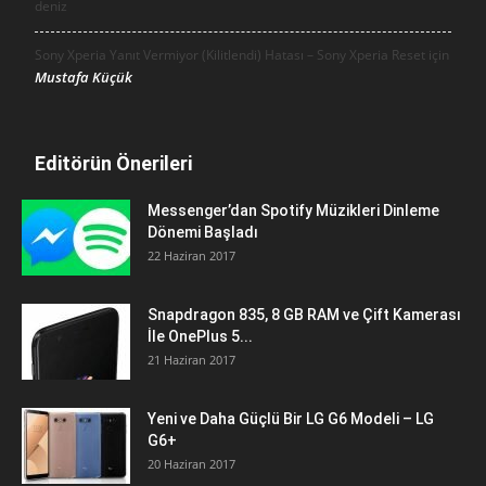
deniz
Sony Xperia Yanıt Vermiyor (Kilitlendi) Hatası – Sony Xperia Reset için
Mustafa Küçük
Editörün Önerileri
Messenger’dan Spotify Müzikleri Dinleme
Dönemi Başladı
22 Haziran 2017
Snapdragon 835, 8 GB RAM ve Çift Kamerası
İle OnePlus 5...
21 Haziran 2017
Yeni ve Daha Güçlü Bir LG G6 Modeli – LG
G6+
20 Haziran 2017